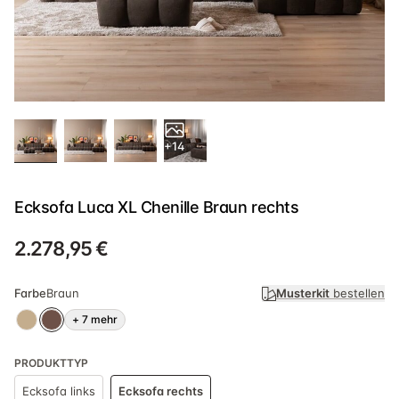
+14
Ecksofa Luca XL Chenille Braun rechts
2.278,95 €
Farbe
Braun
Musterkit
bestellen
+
7
mehr
PRODUKTTYP
Ecksofa links
Ecksofa rechts