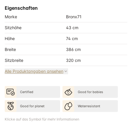
Eigenschaften
Marke
Bronx71
Sitzhöhe
43 cm
Höhe
74 cm
Breite
386 cm
Sitzbreite
320 cm
Alle Produktangaben ansehen
Certified
Good for babies
Good for planet
Waterresistant
Klicke auf das Symbol für mehr Informationen