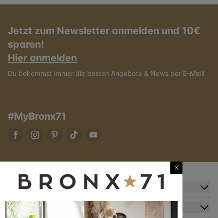
Jetzt zum Newsletter anmelden und 10€
sparen!
Hier anmelden
Du bekommst immer die besten Angebote & News per E-Mail!
#MyBronx71
X
Zusatzinformation
Kundendienst