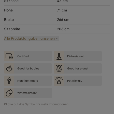
Sitzhöhe
43 cm
Höhe
71 cm
Breite
266 cm
Sitzbreite
206 cm
Alle Produktangaben ansehen
Certified
Dirtresistant
Good for babies
Good for planet
Non flammable
Pet friendly
Waterresistant
Klicke auf das Symbol für mehr Informationen