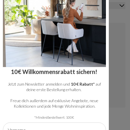
Mein Konto
Kontakt
+49 20341512060
kundenservice@bronx71.com
Wir reagieren werktags innerhalb von 48
10€ Willkommensrabatt sichern!
Stunden auf deine Fragen.
Jetzt zum Newsletter anmelden und
10 € Rabatt*
auf
Instagram
deine erste Bestellung erhalten.
Freue dich außerdem auf exklusive Angebote, neue
Kollektionen und jede Menge Wohninspiration.
*Mindestbestellwert: 100€