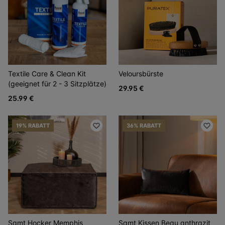
Textile Care & Clean Kit
Veloursbürste
(geeignet für 2 - 3 Sitzplätze)
29.95 €
25.99 €
19% RABATT
36% RABATT
Samt Hocker Memphis
Samt Kissen Beau anthrazit