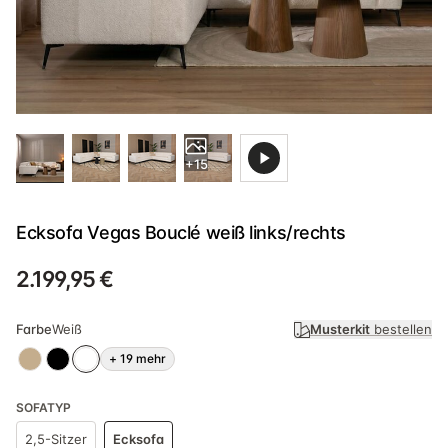
+15
Ecksofa Vegas Bouclé weiß links/rechts
2.199,95 €
Farbe
Weiß
Musterkit
bestellen
+
19
mehr
SOFATYP
2,5-Sitzer
Ecksofa