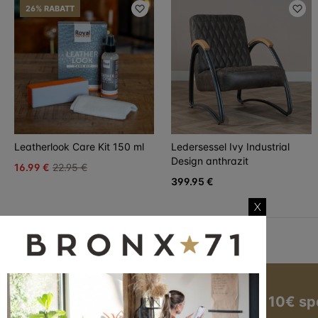
26% RABATT
Leatherlook Care Kit 150 ml
Ledersessel Ivy Industrial
Design anthrazit
16.99 €
22.95 €
399.95 €
X
Jetzt zum Newsletter anmelden und 10€ sp