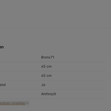
en
Bronx71
45 cm
45 cm
end
Ja
Anthrazit
ngaben ansehen