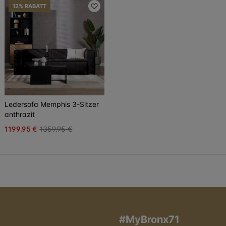
12% RABATT
Ledersofa Memphis 3-Sitzer
anthrazit
1199.95 €
1359.95 €
#MyBronx71