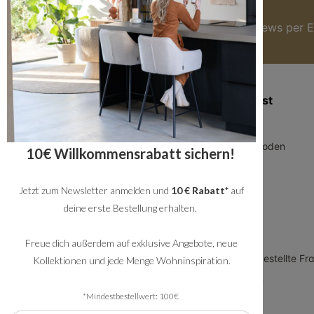
Hier anmelden
Du bekommst immer die besten Angebote & News per E
Zusatzinformation
Kundendienst
Blog
Über uns
Geschäftskunden
Zahlungsmethoden
10€ Willkommensrabatt sichern!
Allgemeine
Versand
Geschäftsbedingungen
Jetzt zum Newsletter anmelden und
10 € Rabatt*
auf
Service
Datenschutz
deine erste Bestellung erhalten.
Rückversand
Impressum
Showroom
Freue dich außerdem auf exklusive Angebote, neue
Arbeiten bei Bronx71
FAQ - häufig gestellte Fr
Kollektionen und jede Menge Wohninspiration.
Meet the team
*Mindestbestellwert: 100€