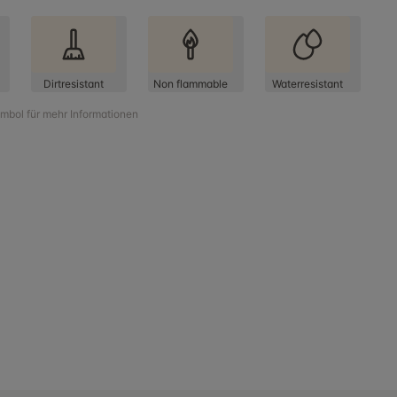
Dirtresistant
Non flammable
Waterresistant
ymbol für mehr Informationen