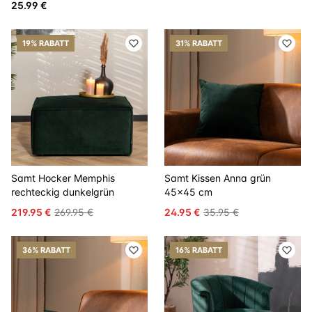
25.99 €
19% RABATT
31% RABATT
Samt Hocker Memphis
Samt Kissen Anna grün
rechteckig dunkelgrün
45x45 cm
219.95 €
269.95 €
24.95 €
35.95 €
36% RABATT
16% RABATT