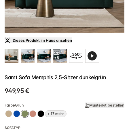
Dieses Produkt im Haus ansehen
+8
Samt Sofa Memphis 2,5-Sitzer dunkelgrün
949,95 €
Farbe
Grün
Musterkit
bestellen
+
17
mehr
SOFATYP