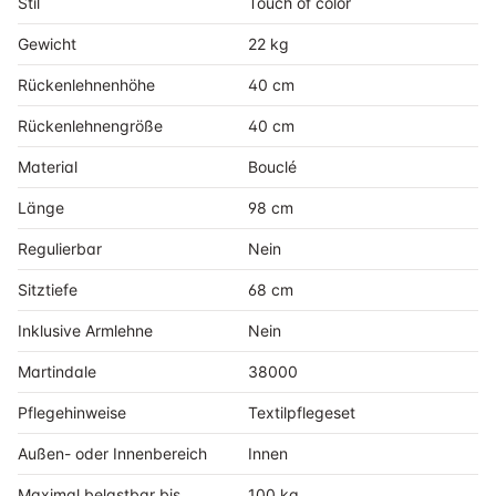
Stil
Touch of color
Gewicht
22 kg
Rückenlehnenhöhe
40 cm
Rückenlehnengröße
40 cm
Material
Bouclé
Länge
98 cm
Regulierbar
Nein
Sitztiefe
68 cm
Inklusive Armlehne
Nein
Martindale
38000
Pflegehinweise
Textilpflegeset
Außen- oder Innenbereich
Innen
Maximal belastbar bis
100 kg