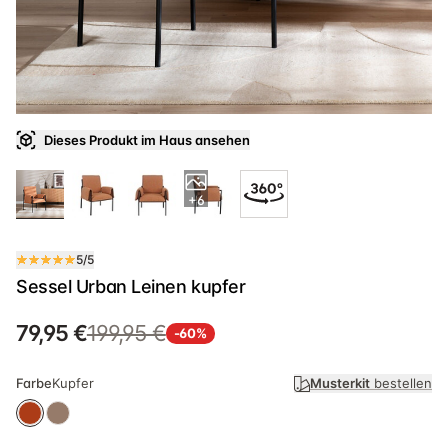
Dieses Produkt im Haus ansehen
+6
5/5
Sessel Urban Leinen kupfer
79,95 €
199,95 €
-60%
Farbe
Kupfer
Musterkit
bestellen