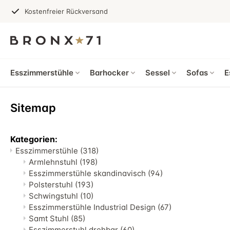
Kostenfreier Rückversand
Esszimmerstühle
Barhocker
Sessel
Sofas
E
Sitemap
Kategorien:
Esszimmerstühle
(318)
Armlehnstuhl
(198)
Esszimmerstühle skandinavisch
(94)
Polsterstuhl
(193)
Schwingstuhl
(10)
Esszimmerstühle Industrial Design
(67)
Samt Stuhl
(85)
Esszimmerstuhl drehbar
(60)