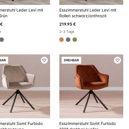
erstuhl Leder Levi mit
Esszimmerstuhl Leder Levi mit
Grün
Rollen schwarz/anthrazit
 €
219.95 €
e
2-3 Tage
957
000000
#707070
#be8957
#707070
#808a5d
BAR
DREHBAR
merstuhl Samt Furtado
Esszimmerstuhl Samt Furtado