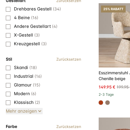
Gestellart
Zurücksetzen
Drehbares Gestell
(34)
25% RABATT
4 Beine
(16)
Andere Gestellart
(4)
X-Gestell
(3)
Kreuzgestell
(3)
Stil
Zurücksetzen
Skandi
(18)
Esszimmerstuhl 
Industrial
(16)
Chenille beige
Glamour
(15)
149.95 €
199.95
Modern
(6)
2-3 Tage
Klassisch
(2)
#ac3c17
#967b6a
Mehr anzeigen
Farbe
Zurücksetzen