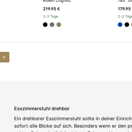
Rollen Cognac
180° d
219.95 €
179.95
2-3 Tage
2-3 Tag
5d
#000000
#707070
#808a5d
#064
#
Weiter
Esszimmerstuhl drehbar
Ein drehbarer Esszimmerstuhl sollte in deiner Einrich
sofort alle Blicke auf sich. Besonders wenn er den p