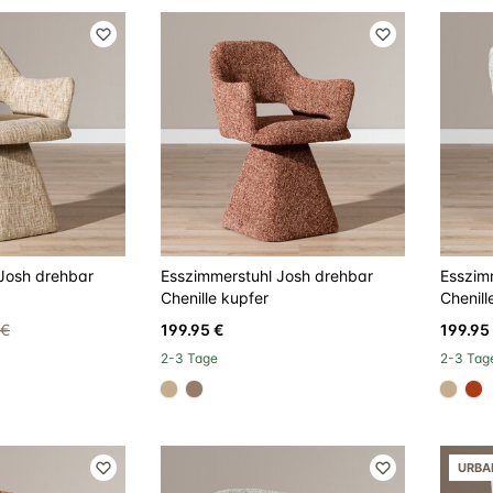
Josh drehbar
Esszimmerstuhl Josh drehbar
Esszim
Chenille kupfer
Chenill
 €
199.95 €
199.95
2-3 Tage
2-3 Tag
#c4ad8d
#967b6a
#c4a
#a
URBA