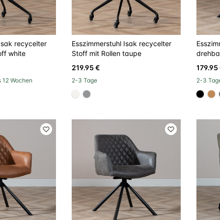
Isak recycelter
Esszimmerstuhl Isak recycelter
Esszim
off white
Stoff mit Rollen taupe
drehba
219.95 €
179.95
ls 12 Wochen
2-3 Tage
2-3 Tag
#f5f3ef
#939597
#000
#