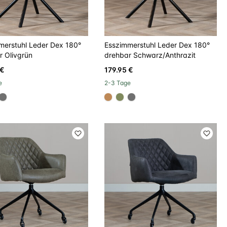
merstuhl Leder Dex 180°
Esszimmerstuhl Leder Dex 180°
r Olivgrün
drehbar Schwarz/Anthrazit
 €
179.95 €
e
2-3 Tage
000
be8957
#707070
#be8957
#808a5d
#707070