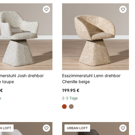
merstuhl Josh drehbar
Esszimmerstuhl Lenn drehbar
e taupe
Chenille beige
 €
199.95 €
e
2-3 Tage
d8d
c3c17
#ac3c17
#967b6a
N LOFT
URBAN LOFT