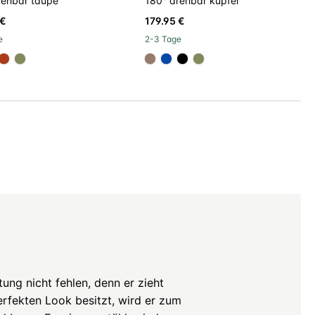
rehbar taupe
180° drehbar kupfer
 €
179.95 €
e
2-3 Tage
8a8
000000
#ac3c17
#808a5d
#967b6a
#0648a8
#000000
#808a5d
tung nicht fehlen, denn er zieht
erfekten Look besitzt, wird er zum