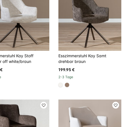
merstuhl Kay Stoff
Esszimmerstuhl Kay Samt
r off white/braun
drehbar braun
 €
199.95 €
e
2-3 Tage
148
967b6a
#f5f3ef
#967b6a