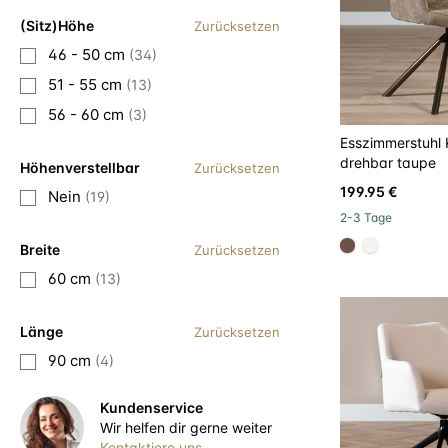
(Sitz)Höhe
Zurücksetzen
46 - 50 cm
(34)
51 - 55 cm
(13)
56 - 60 cm
(3)
Esszimmerstuhl
drehbar taupe
Höhenverstellbar
Zurücksetzen
199.95 €
Nein
(19)
2-3 Tage
Breite
Zurücksetzen
#6e5148
#f5f3ef
60 cm
(13)
Länge
Zurücksetzen
90 cm
(4)
Kundenservice
Wir helfen dir gerne weiter
Kontaktiere uns