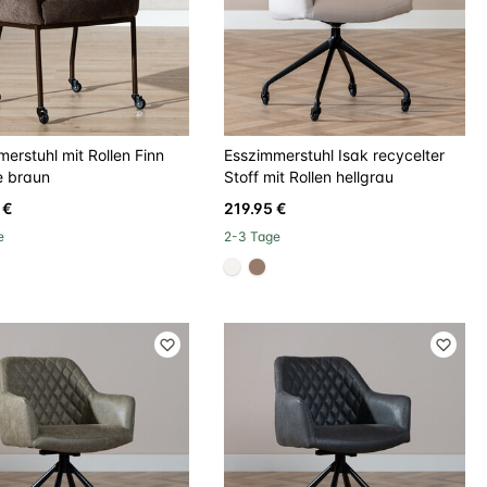
erstuhl mit Rollen Finn
Esszimmerstuhl Isak recycelter
e braun
Stoff mit Rollen hellgrau
 €
219.95 €
e
2-3 Tage
d8d
#f5f3ef
#967b6a