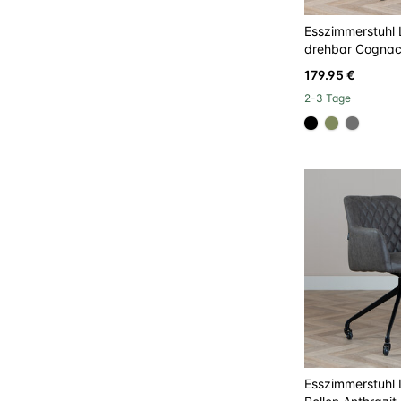
Esszimmerstuhl 
drehbar Cogna
179.95 €
2-3 Tage
#000000
#808a5d
#7070
Esszimmerstuhl 