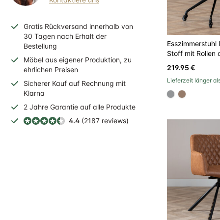
Gratis
Rückversand
innerhalb
von
30 Tagen nach Erhalt der
Esszimmerstuhl 
Bestellung
Stoff mit Rollen 
Möbel aus eigener Produktion, zu
219.95 €
ehrlichen Preisen
Lieferzeit länger a
Sicherer
Kauf auf Rechnung
mit
Klarna
#939597
#967b6a
2 Jahre
Garantie auf alle Produkte
4.4
(2187 reviews)