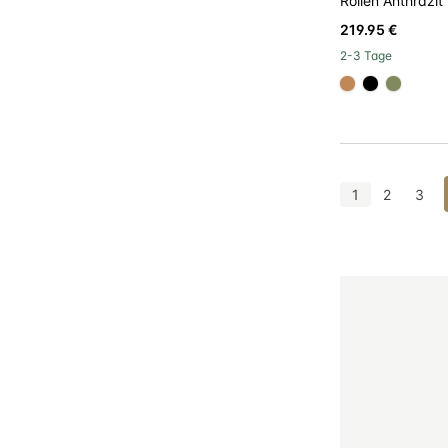
Rollen Anthrazit
219.95 €
2-3 Tage
#be8957
#000000
#808a
1
2
3