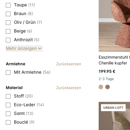
Taupe
(11)
Braun
(8)
Oliv / Grün
(7)
Beige
(6)
Anthrazit
(5)
Mehr anzeigen
Esszimmerstuhl 
Chenille kupfer
Armlehne
Zurücksetzen
199.95 €
Mit Armlehne
(56)
2-3 Tage
Material
Zurücksetzen
#c4ad8d
#967b6a
Stoff
(20)
Eco-Leder
(14)
URBAN LOFT
Samt
(13)
Bouclé
(9)