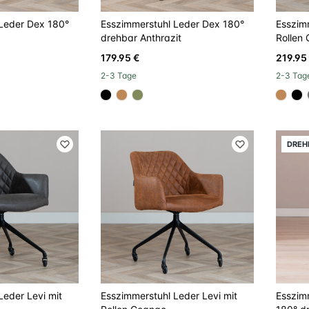
Leder Dex 180°
Esszimmerstuhl Leder Dex 180°
Esszimm
c
drehbar Anthrazit
Rollen 
179.95 €
219.95
2-3 Tage
2-3 Tag
70
#000000
#be8957
#808a5d
#be8
#
DREH
Leder Levi mit
Esszimmerstuhl Leder Levi mit
Esszim