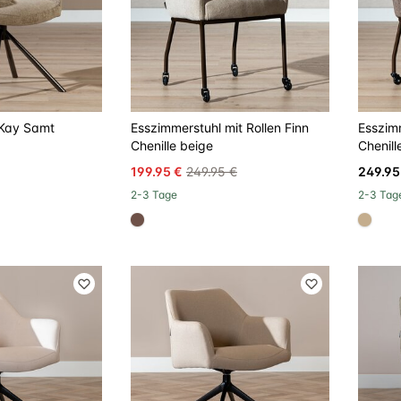
 Kay Samt
Esszimmerstuhl mit Rollen Finn
Esszimm
Chenille beige
Chenill
199.95 €
249.95 €
249.95
2-3 Tage
2-3 Tag
#6e5148
#c4a