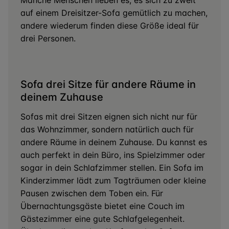
Manche Menschen lieben es, es sich zu zweit
auf einem Dreisitzer-Sofa gemütlich zu machen,
andere wiederum finden diese Größe ideal für
drei Personen.
Sofa drei Sitze für andere Räume in
deinem Zuhause
Sofas mit drei Sitzen eignen sich nicht nur für
das Wohnzimmer, sondern natürlich auch für
andere Räume in deinem Zuhause. Du kannst es
auch perfekt in dein Büro, ins Spielzimmer oder
sogar in dein Schlafzimmer stellen. Ein Sofa im
Kinderzimmer lädt zum Tagträumen oder kleine
Pausen zwischen dem Toben ein. Für
Übernachtungsgäste bietet eine Couch im
Gästezimmer eine gute Schlafgelegenheit.