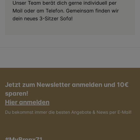
Unser Team berät dich gerne individuell per
Mail oder am Telefon. Gemeinsam finden wir
dein neues 3-Sitzer Sofa!
Jetzt zum Newsletter anmelden und 10€
sparen!
Hier anmelden
Du bekommst immer die besten Angebote & News per E-Mail!
#MyBronx71