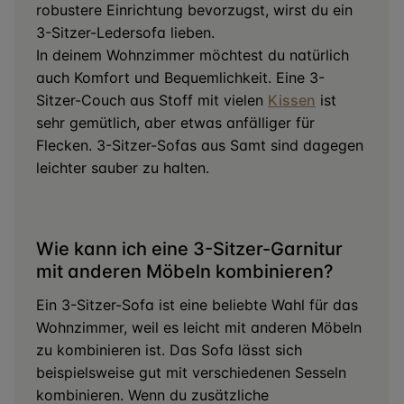
robustere Einrichtung bevorzugst, wirst du ein
3-Sitzer-Ledersofa lieben.
In deinem Wohnzimmer möchtest du natürlich
auch Komfort und Bequemlichkeit. Eine 3-
Sitzer-Couch aus Stoff mit vielen
Kissen
ist
sehr gemütlich, aber etwas anfälliger für
Flecken. 3-Sitzer-Sofas aus Samt sind dagegen
leichter sauber zu halten.
Wie kann ich eine 3-Sitzer-Garnitur
mit anderen Möbeln kombinieren?
Ein 3-Sitzer-Sofa ist eine beliebte Wahl für das
Wohnzimmer, weil es leicht mit anderen Möbeln
zu kombinieren ist. Das Sofa lässt sich
beispielsweise gut mit verschiedenen Sesseln
kombinieren. Wenn du zusätzliche