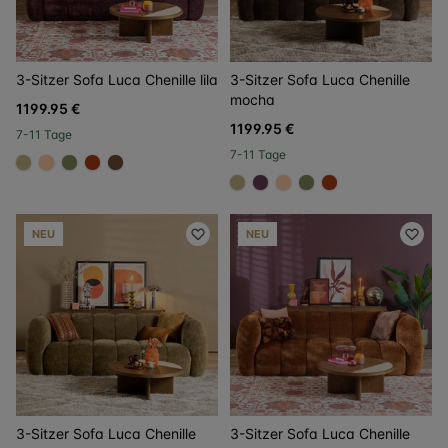
3-Sitzer Sofa Luca Chenille lila
3-Sitzer Sofa Luca Chenille
mocha
1199.95 €
1199.95 €
7-11 Tage
7-11 Tage
#c2b280
#ffcba4
#808a5d
#ac3c17
#6f4e37
#c2b280
#6a3d58
#ffcba4
#808a5d
#ac3c17
NEU
NEU
3-Sitzer Sofa Luca Chenille
3-Sitzer Sofa Luca Chenille