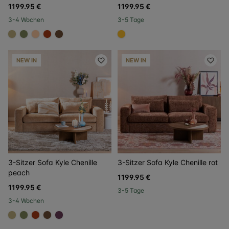
1199.95 €
1199.95 €
3-4 Wochen
3-5 Tage
#c2b280
#808a5d
#ffcba4
#ac3c17
#6f4e37
#ffc22c
NEW IN
NEW IN
3-Sitzer Sofa Kyle Chenille
3-Sitzer Sofa Kyle Chenille rot
peach
1199.95 €
1199.95 €
3-5 Tage
3-4 Wochen
#c2b280
#808a5d
#ac3c17
#6f4e37
#6a3d58