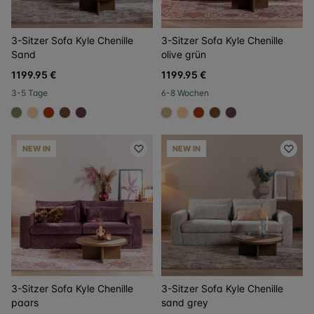
3-Sitzer Sofa Kyle Chenille
3-Sitzer Sofa Kyle Chenille
Sand
olive grün
1199.95 €
1199.95 €
3-5 Tage
6-8 Wochen
#808a5d
#ffcba4
#ac3c17
#6f4e37
#6a3d58
#c2b280
#ffcba4
#ac3c17
#6f4e37
#6a3d58
NEW IN
NEW IN
3-Sitzer Sofa Kyle Chenille
3-Sitzer Sofa Kyle Chenille
paars
sand grey