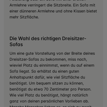
Armlehne verringert die Sitzbreite. Ein Sofa mit
einer dünneren Armlehne und ohne Kissen bietet
mehr Sitzfläche.
Die Wahl des richtigen Dreisitzer-
Sofas
Um eine gute Vorstellung von der Breite deines
Dreisitzer-Sofas zu bekommen, miss nach,
wieviel Platz du einnimmst, wenn du auf einem
Sofa liegst. So erhältst du einen guten
Anhaltspunkt dafür, wie viel Sitzfläche du
benötigst. Um bequem sitzen zu können,
benötigst du etwa 70 Zentimeter pro Person.
Wie viel Platz du benötigst, hängt natürlich
ganz von deinen persönlichen Vorlieben ab.