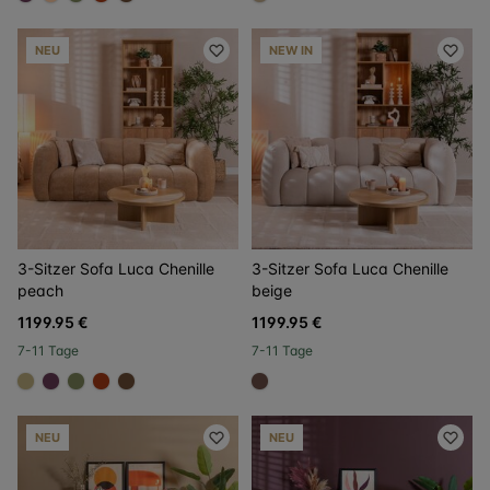
#6a3d58
#ffcba4
#808a5d
#ac3c17
#6f4e37
#c4ad8d
NEU
NEW IN
3-Sitzer Sofa Luca Chenille
3-Sitzer Sofa Luca Chenille
peach
beige
1199.95 €
1199.95 €
7-11 Tage
7-11 Tage
#c2b280
#6a3d58
#808a5d
#ac3c17
#6f4e37
#6e5148
NEU
NEU