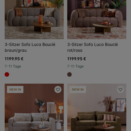
3-Sitzer Sofa Luca Bouclé
3-Sitzer Sofa Luca Bouclé
braun/grau
rot/rosa
1199.95 €
1199.95 €
7-11 Tage
7-11 Tage
#E10600
#6e5148
NEW IN
NEW IN