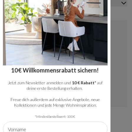
Mein Konto
Kontakt
+49 20341512060
kundenservice@bronx71.com
Wir reagieren werktags innerhalb von 48
10€ Willkommensrabatt sichern!
Stunden auf deine Fragen.
Jetzt zum Newsletter anmelden und
10 € Rabatt*
auf
Instagram
deine erste Bestellung erhalten.
Freue dich außerdem auf exklusive Angebote, neue
Kollektionen und jede Menge Wohninspiration.
*Mindestbestellwert: 100€