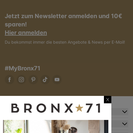
Jetzt zum Newsletter anmelden und 10€
sparen!
Hier anmelden
Du bekommst immer die besten Angebote & News per E-Mail!
#MyBronx71
X
Zusatzinformation
Kundendienst