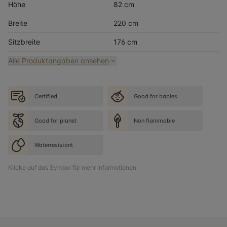
Höhe
82 cm
Breite
220 cm
Sitzbreite
176 cm
Alle Produktangaben ansehen
Certified
Good for babies
Good for planet
Non flammable
Waterresistant
Klicke auf das Symbol für mehr Informationen