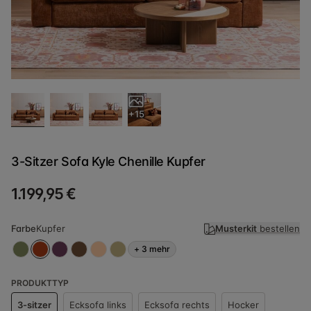
+15
3-Sitzer Sofa Kyle Chenille Kupfer
1.199,95 €
Farbe
Kupfer
Musterkit
bestellen
+
3
mehr
PRODUKTTYP
3-sitzer
Ecksofa links
Ecksofa rechts
Hocker