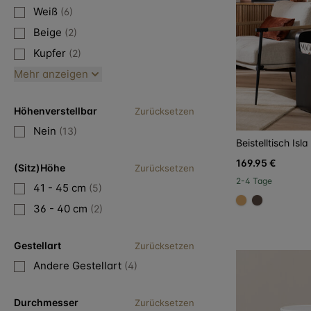
Weiß
(6)
Beige
(2)
Kupfer
(2)
Mehr anzeigen
Höhenverstellbar
Zurücksetzen
Nein
(13)
Beistelltisch Isl
169.95 €
(Sitz)Höhe
Zurücksetzen
2-4 Tage
41 - 45 cm
(5)
#dca96a
#594840
36 - 40 cm
(2)
Gestellart
Zurücksetzen
Andere Gestellart
(4)
Durchmesser
Zurücksetzen