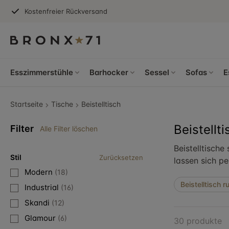
Kostenfreier Rückversand
Esszimmerstühle
Barhocker
Sessel
Sofas
E
Startseite
Tische
Beistelltisch
Beistellti
Filter
Alle Filter löschen
Beistelltische
Stil
Zurücksetzen
lassen sich p
Modern
(18)
Beistelltisch r
Industrial
(16)
Skandi
(12)
Glamour
(6)
30 produkte