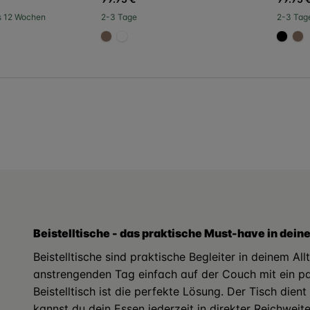
ls 12 Wochen
2-3 Tage
2-3 Tag
#967b6a
#FFFFFF
#000
#
ter
Beistelltische - das praktische Must-have in dei
Beistelltische sind praktische Begleiter in deinem A
anstrengenden Tag einfach auf der Couch mit ein p
Beistelltisch ist die perfekte Lösung. Der Tisch die
kannst du dein Essen jederzeit in direkter Reichweit