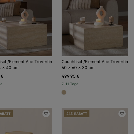
isch/Element Ace Travertin
Couchtisch/Element Ace Travertin
5 x 40 cm
60 x 60 x 30 cm
 €
499.95 €
ge
7-11 Tage
d8d
#c4ad8d
RABATT
24% RABATT