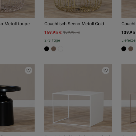
a Metall taupe
Couchtisch Senna Metall Gold
Coucht
169.95 €
199.95 €
139.95
2-3 Tage
Lieferze
F
#000000
#967b6a
#FFFFFF
#000
#