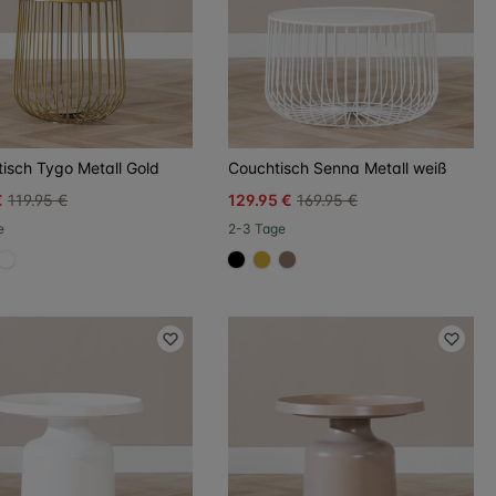
ltisch Tygo Metall Gold
Couchtisch Senna Metall weiß
€
119.95 €
129.95 €
169.95 €
e
2-3 Tage
000
967b6a
#FFFFFF
#000000
#D4AF37
#967b6a