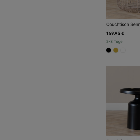
Couchtisch Senn
169.95 €
2-3 Tage
#000000
#D4AF37
#FFFFF