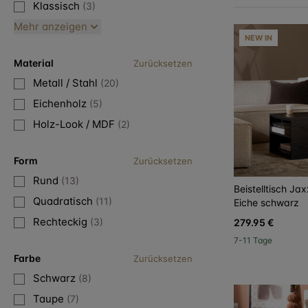
Klassisch
(3)
Mehr anzeigen
NEW IN
Material
Zurücksetzen
Metall / Stahl
(20)
Eichenholz
(5)
Holz-Look / MDF
(2)
Form
Zurücksetzen
Rund
(13)
Beistelltisch Ja
Quadratisch
(11)
Eiche schwarz
Rechteckig
(3)
279.95 €
7-11 Tage
Farbe
Zurücksetzen
Schwarz
(8)
Taupe
(7)