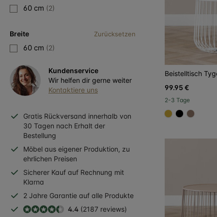
60 cm
(2)
Breite
Zurücksetzen
60 cm
(2)
Kundenservice
Beistelltisch Ty
Wir helfen dir gerne weiter
99.95 €
Kontaktiere uns
2-3 Tage
Gratis
Rückversand
innerhalb
von
#D4AF37
#000000
#967b
30 Tagen nach Erhalt der
Bestellung
Möbel aus eigener Produktion, zu
ehrlichen Preisen
Sicherer
Kauf auf Rechnung
mit
Klarna
2 Jahre
Garantie auf alle Produkte
4.4
(2187 reviews)