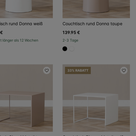
isch rund Donna weiß
Couchtisch rund Donna taupe
 €
139.95 €
it länger als 12 Wochen
2-3 Tage
000
967b6a
#000000
#FFFFFF
33% RABATT