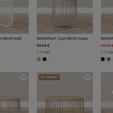
go Metall weiß
Beistelltisch Tygo Metall taupe
Beistel
99.95 €
99.95 
2-3 Tage
2-3 Tag
6a
#D4AF37
#000000
#FFFFFF
#000
#
15% RABATT