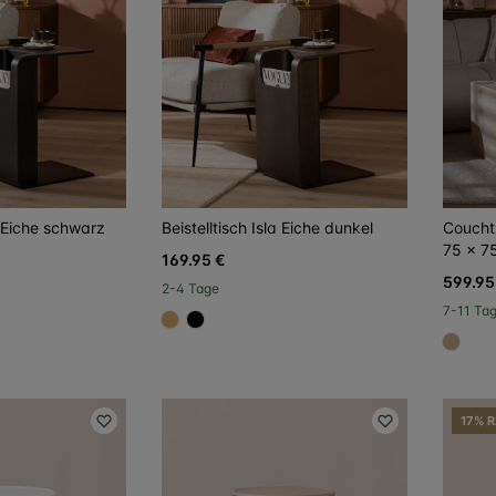
a Eiche schwarz
Beistelltisch Isla Eiche dunkel
Coucht
75 x 7
169.95 €
599.95
2-4 Tage
7-11 Ta
#dca96a
#000000
#c4a
17% 