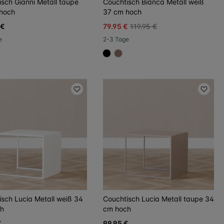
sch Gianni Metall taupe
Couchtisch Bianca Metall weiß
hoch
37 cm hoch
 €
79.95 €
119.95 €
e
2-3 Tage
000
FFFFF
#000000
#967b6a
isch Lucia Metall weiß 34
Couchtisch Lucia Metall taupe 34
h
cm hoch
€
99.95 €