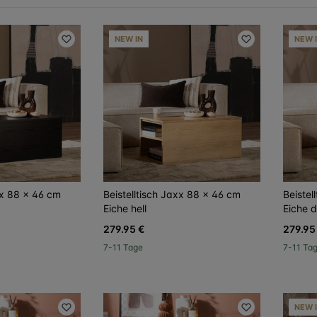
NEW IN
NEW 
xx 88 x 46 cm
Beistelltisch Jaxx 88 x 46 cm
Beistel
Eiche hell
Eiche 
279.95 €
279.95
7-11 Tage
7-11 Ta
NEW 