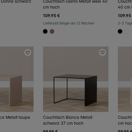
d Donna schwarz
Couchtisch Gianni Metall weiß 40
Couchti
cm hoch
40 cm 
109.95 €
109.95
Lieferzeit länger als 12 Wochen
2-3 Tag
#000000
#967b6a
#000
#F
ca Metall taupe
Couchtisch Bianca Metall
Coucht
schwarz 37 cm hoch
cm hoc
99.95 €
99.95 