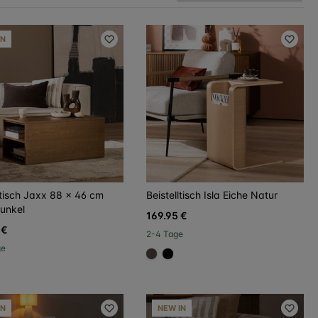
IN
ltisch Jaxx 88 x 46 cm
Beistelltisch Isla Eiche Natur
dunkel
169.95 €
 €
2-4 Tage
ge
#594840
#000000
IN
NEW IN