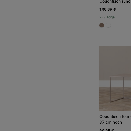
Couchtisch run
139.95 €
2-3 Tage
#967b6a
#FFFFFF
Couchtisch Bian
37 cm hoch
99.95 €