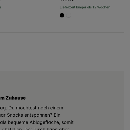
e
Lieferzeit länger als 12 Wochen
000
967b6a
#000000
#FFFFFF
nem Zuhause
lltag. Du möchtest nach einem
aar Snacks entspannen? Ein
nt als bequeme Ablagefläche, somit
e abstellen. Der Tisch kann aber