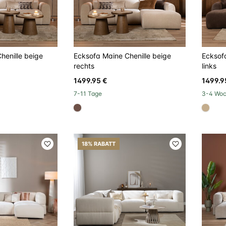
henille beige
Ecksofa Maine Chenille beige
Ecksof
rechts
links
1499.95 €
1499.9
7-11 Tage
3-4 Wo
#6e5148
#c4a
18% RABATT