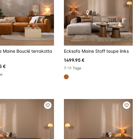
a Maine Bouclé terrakotta
Ecksofa Maine Stoff taupe links
1499.95 €
5 €
7-11 Tage
ge
#b06023
ef