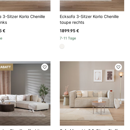
 3-Sitzer Karla Chenille
Ecksofa 3-Sitzer Karla Chenille
inks
taupe rechts
5 €
1899.95 €
ge
7-11 Tage
ef
#f5f3ef
RABATT