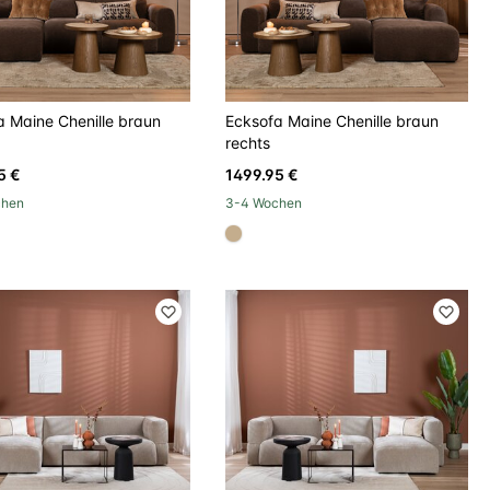
a Maine Chenille braun
Ecksofa Maine Chenille braun
rechts
5 €
1499.95 €
chen
3-4 Wochen
d8d
#c4ad8d