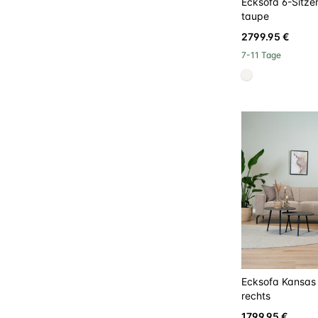
Ecksofa 6-Sitzer
taupe
2799.95 €
7-11 Tage
#f5f3ef
Ecksofa Kansas 
rechts
1799.95 €