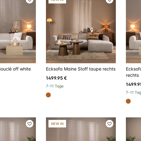
ouclé off white
Ecksofa Maine Stoff taupe rechts
Ecksof
rechts
1499.95 €
1499.9
7-11 Tage
7-11 Ta
#b06023
#b06
NEW IN