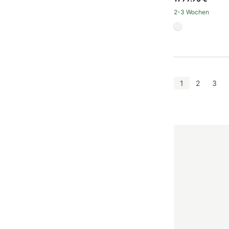
2-3 Wochen
#f5f3ef
1
2
3