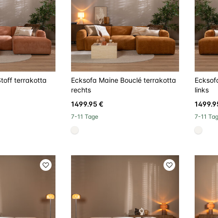
toff terrakotta
Ecksofa Maine Bouclé terrakotta
Ecksof
rechts
links
1499.95 €
1499.9
7-11 Tage
7-11 Ta
#f5f3ef
#f5f3