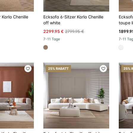
 Karla Chenille
Ecksofa 6-Sitzer Karla Chenille
Ecksofa
off white
taupe l
2299.95 €
2799.95 €
1899.9
7-11 Tage
7-11 Ta
#967b6a
#f5f3
25% RABATT
25% 