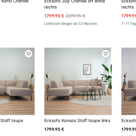
 Karla Chenille
Ecksofa July Chenille off white
Ecksofa
rechts
rechts
1799.95 €
2399.95 €
1799.9
Lieferzeit länger als 12 Wochen
7-11 Ta
Stoff taupe
Ecksofa Kansas Stoff taupe links
Ecksofa
1799.95 €
1799.9