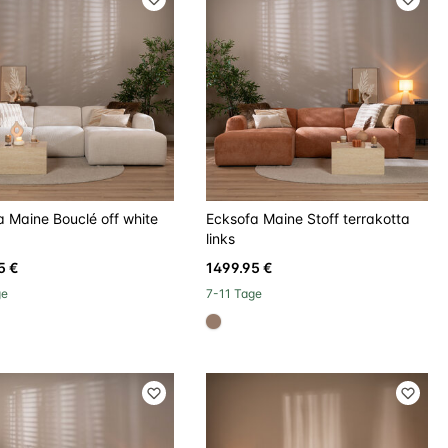
a Maine Bouclé off white
Ecksofa Maine Stoff terrakotta
links
5 €
1499.95 €
ge
7-11 Tage
023
#967b6a