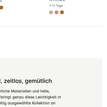
ge
7-11 Tage
d8d
c98a78
#b06023
#c4ad8d
#c98a78
#b06023
, zeitlos, gemütlich
liche Materialien und helle,
bringt genau diese Leichtigkeit in
ltig ausgewählte Kollektion an