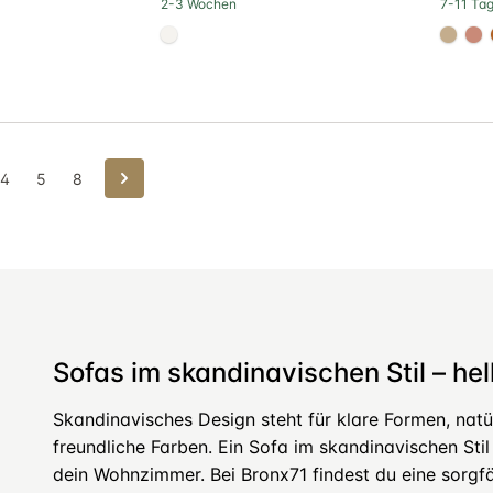
2-3 Wochen
7-11 Ta
#f5f3ef
#c4a
#
Weiter
4
5
8
Sofas im skandinavischen Stil – hell
Skandinavisches Design steht für klare Formen, natür
freundliche Farben. Ein Sofa im skandinavischen Stil 
dein Wohnzimmer. Bei Bronx71 findest du eine sorgfä