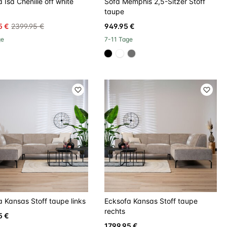
 Isa Chenille off white
Sofa Memphis 2,5-Sitzer Stoff
taupe
5 €
2399.95 €
949.95 €
ge
7-11 Tage
#000000
#FFFFFF
#707070
 Kansas Stoff taupe links
Ecksofa Kansas Stoff taupe
rechts
5 €
1799.95 €