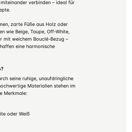
miteinander verbinden – ideal für
epte.
rmen, zarte Füße aus Holz oder
en wie Beige, Taupe, Off-White,
er mit weichem Bouclé-Bezug –
chaffen eine harmonische
s?
rch seine ruhige, unaufdringliche
hochwertige Materialien stehen im
se Merkmale:
hite oder Weiß