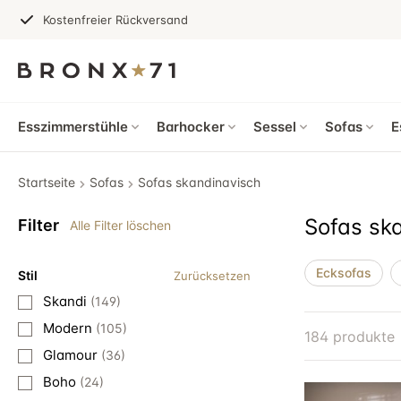
Kostenfreier Rückversand
Esszimmerstühle
Barhocker
Sessel
Sofas
E
Startseite
Sofas
Sofas skandinavisch
Sofas sk
Filter
Alle Filter löschen
Ecksofas
Stil
Zurücksetzen
Skandi
(149)
Modern
(105)
184 produkte
Glamour
(36)
Boho
(24)