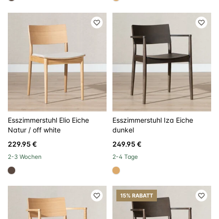
#594840
#dca96a
Esszimmerstuhl Elio Eiche
Esszimmerstuhl Iza Eiche
Natur / off white
dunkel
229.95 €
249.95 €
2-3 Wochen
2-4 Tage
#594840
#dca96a
15% RABATT