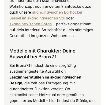
Du möchtest dein skandinavisches
Wohnkonzept noch erweitern? Entdecke dazu
auch unsere
skandinavischen Barhocker
,
Sessel im skandinavischen Stil
oder
skandinavischen Sofas
– perfekt abgestimmt
auf dein Interieur. So schaffst du ein stimmiges
Gesamtbild im ganzen Wohnbereich.
Modelle mit Charakter: Deine
Auswahl bei Bronx71
Bei Bronx71 findest du eine sorgfältig
zusammengestellte Auswahl an
Esszimmerstühlen im skandinavischen
Design
, die zeitlose Formgebung mit
durchdachter Funktion vereint. Ob
minimalistischer Holzstuhl oder gemütlich
gepolstertes Modell – hier findest du Stühle, die