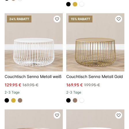
#000000
#967b6a
#FFFFFF
#000000
#D4AF37
#FFFFFF
24% RABATT
15% RABATT
Couchtisch Senna Metall weiß
Couchtisch Senna Metall Gold
129.95 €
169.95 €
169.95 €
199.95 €
2-3 Tage
2-3 Tage
#000000
#D4AF37
#967b6a
#000000
#967b6a
#FFFFFF