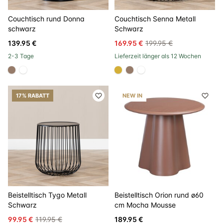
Couchtisch rund Donna
Couchtisch Senna Metall
schwarz
Schwarz
139.95 €
169.95 €
199.95 €
2-3 Tage
Lieferzeit länger als 12 Wochen
#967b6a
#FFFFFF
#D4AF37
#967b6a
#FFFFFF
17% RABATT
NEW IN
Beistelltisch Tygo Metall
Beistelltisch Orion rund ø60
Schwarz
cm Mocha Mousse
99.95 €
119.95 €
189.95 €