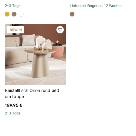
2-3 Tage
Lieferzeit länger als 12 Wochen
#D4AF37
#967b6a
#FFFFFF
#967b6a
NEW IN
Beistelltisch Orion rund ø60
cm taupe
189.95 €
2-3 Tage