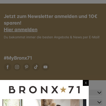
Jetzt zum Newsletter anmelden und 10€
sparen!
Hier anmelden
Du bekommst immer die besten Angebote & News per E-Mail!
#MyBronx71
X
Zusatzinformation
Kundendienst