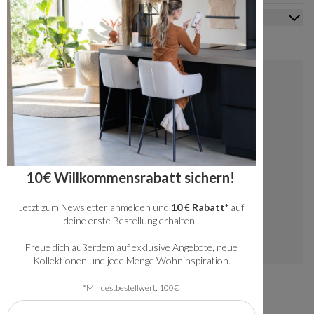
Mein Konto
Kontakt
+49 20341512060
kundenservice@bronx71.com
Wir reagieren werktags innerhalb von 48
10€ Willkommensrabatt sichern!
Stunden auf deine Fragen.
Jetzt zum Newsletter anmelden und
10 € Rabatt*
auf
Instagram
deine erste Bestellung erhalten.
Freue dich außerdem auf exklusive Angebote, neue
Kollektionen und jede Menge Wohninspiration.
*Mindestbestellwert: 100€