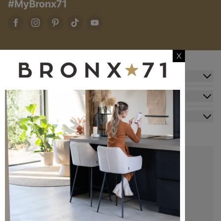
#MyBronx71
X
Zusatzinformation
Kundendienst
Mein Konto
Kontakt
+49 20341512060
kundenservice@bronx71.com
Wir reagieren werktags innerhalb von 48