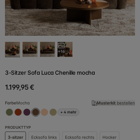
+16
3-Sitzer Sofa Luca Chenille mocha
1.199,95 €
Farbe
Mocha
Musterkit
bestellen
+
4
mehr
PRODUKTTYP
3-sitzer
Ecksofa links
Ecksofa rechts
Hocker