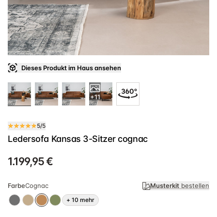
Dieses Produkt im Haus ansehen
+11
5/5
Ledersofa Kansas 3-Sitzer cognac
1.199,95 €
Farbe
Cognac
Musterkit
bestellen
+
10
mehr