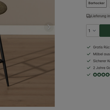
Barhocker
Lieferung i
Gratis
Rüc
Möbel aus 
Sicherer
K
2 Jahre
Ga