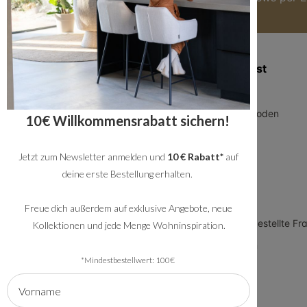
Zusatzinformation
Kundendienst
Blog
Über uns
Geschäftskunden
Zahlungsmethoden
10€ Willkommensrabatt sichern!
Allgemeine
Versand
Geschäftsbedingungen
Jetzt zum Newsletter anmelden und
10 € Rabatt*
auf
Service
Datenschutz
deine erste Bestellung erhalten.
Rückversand
Impressum
Showroom
Freue dich außerdem auf exklusive Angebote, neue
Arbeiten bei Bronx71
FAQ - häufig gestellte Fr
Kollektionen und jede Menge Wohninspiration.
Meet the team
*Mindestbestellwert: 100€