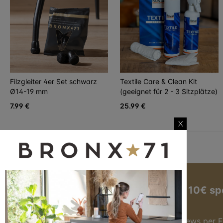
Filzgleiter 4er Set schwarz
Textile Care & Clean Kit
Ø14-19 mm
(geeignet für 2 - 3 Sitzplätze)
7.99 €
25.99 €
X
Jetzt zum Newsletter anmelden und 10€ sp
Hier anmelden
Du bekommst immer die besten Angebote & News per E