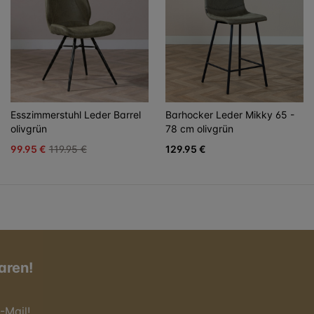
Esszimmerstuhl Leder Barrel
Barhocker Leder Mikky 65 -
olivgrün
78 cm olivgrün
99.95 €
119.95 €
129.95 €
aren!
-Mail!