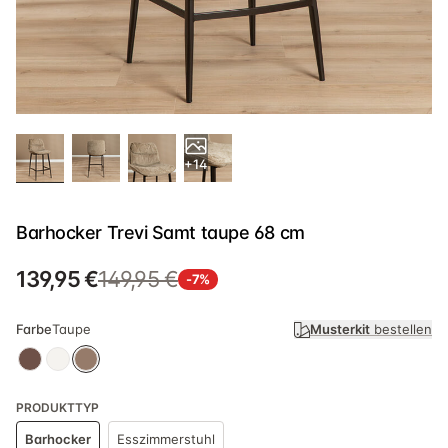
+14
Barhocker Trevi Samt taupe 68 cm
139,95 €
149,95 €
-7%
Farbe
Taupe
Musterkit
bestellen
PRODUKTTYP
Barhocker
Esszimmerstuhl