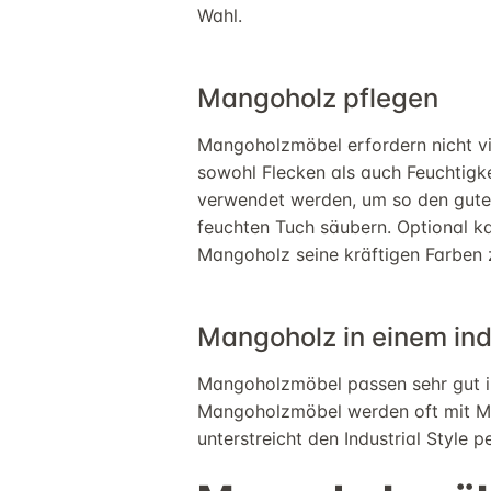
Wahl.
Mangoh
olz
pflegen
Mangoholzmöbel
erfordern nicht vi
sowohl
Flecken
als auch
Feuchtigke
verwendet werden, um
so
den gut
feuchten Tuch säubern
. Optional
k
Mangoholz
seine
kräftigen
Farben
Mangoholz
in einem ind
Mangoholzmöbel
passen sehr gut in
Mangoholzmöbel
werden oft mit M
unterstreicht den Industrial Style p