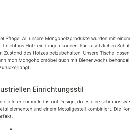
el Pflege. All unsere
Mangoholzprodukte
wurden mit einem 
it nicht ins Holz eindringen können.
Für zusätzlichen Schu
en Zustand
des Holzes
beizubehalten. Unsere Tische lassen
ann man
Mangoholzmöbel
auch
mit Bienenwachs
behandel
zurück
erlangt.
ustriellen Einrichtungsstil
 ein Interieur im Industrial Design, da es eine sehr massiv
etallelementen
und einem Metallgestell
kombiniert. Die Ko
erfekt.