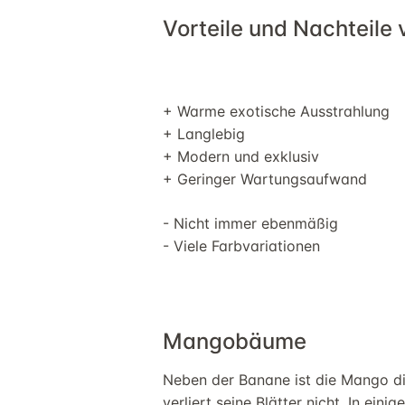
Vorteile und Nachteile
+ Warme
exotische Ausstrahlung
+
L
anglebig
+ Modern
und exklusiv
+
Geringer Wartungsaufwand
-
Nicht immer ebenmäßig
-
Viele Farbvariationen
Mango
bäume
Neben der Banane ist die Mango d
verliert seine Blätter nicht. In e