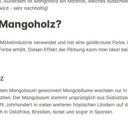
st. Außerdem ist Mangoholz ein Material, welches ausschließ
rd - sehr nachhaltig!
Mangoholz
?
öbelindustrie verwendet und hat eine goldbraune Farbe. In
Farbe erhält.
Diesen
Effekt der Färbung
kann man ideal bei
z
einem Mangobaum gewonnen! Mangobäume wachsen nur in 
alten. Der Mangobaum stammt ursprünglich aus Südostasie
19. Jahrhundert in
vielen weiteren
tropischen
Ländern
auf d
ch
in Ostafrika, Brasilien, Israel
und sogar in
Spanien.