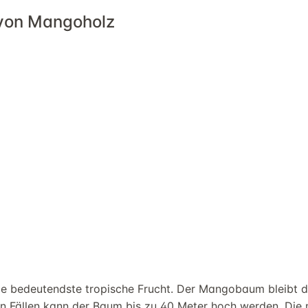
 von
Mangoholz
ie bedeutendste tropische Frucht. Der Mangobaum bleibt 
inigen Fällen kann der Baum bis zu 40 Meter hoch werden. D