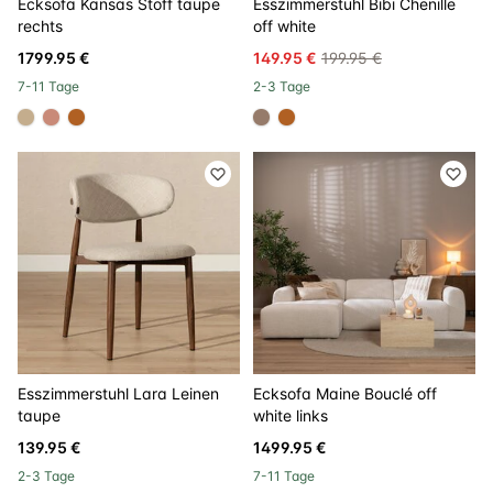
Ecksofa Kansas Stoff taupe
Esszimmerstuhl Bibi Chenille
rechts
off white
1799.95 €
149.95 €
199.95 €
7-11 Tage
2-3 Tage
#c4ad8d
#c98a78
#b06023
#967b6a
#b06023
Esszimmerstuhl Lara Leinen
Ecksofa Maine Bouclé off
taupe
white links
139.95 €
1499.95 €
2-3 Tage
7-11 Tage