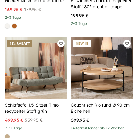
Hocker Neso halbrund taupe
Esszimmerstuhl Ida recycelter
Stoff 180° drehbar taupe
169.95 €
179.95 €
199.95 €
2-3 Tage
2-3 Tage
#f5f3ef
#b06023
11% RABATT
NEW IN
Schlafsofa 1,5-Sitzer Timo
Couchtisch Rio rund Ø 90 cm
recycelter Stoff grün
Eiche hell
499.95 €
559.95 €
399.95 €
7-11 Tage
Lieferzeit länger als 12 Wochen