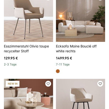
Esszimmerstuhl Olivia taupe
Ecksofa Maine Bouclé off
recycelter Stoff
white rechts
129.95 €
1499.95 €
2-3 Tage
7-11 Tage
#b06023
NEW IN