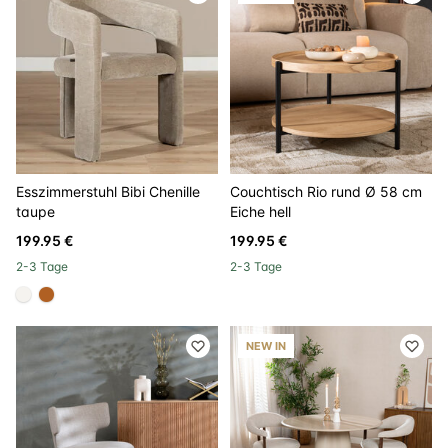
Esszimmerstuhl Bibi Chenille
Couchtisch Rio rund Ø 58 cm
taupe
Eiche hell
199.95 €
199.95 €
2-3 Tage
2-3 Tage
#f5f3ef
#b06023
NEW IN