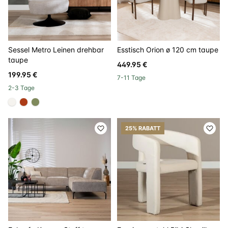
Sessel Metro Leinen drehbar
Esstisch Orion ø 120 cm taupe
taupe
449.95 €
199.95 €
7-11 Tage
2-3 Tage
#f5f3ef
#ac3c17
#808a5d
25% RABATT