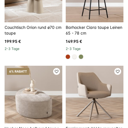
Couchtisch Orion rund ø70 cm
Barhocker Ciara taupe Leinen
taupe
65 - 78 cm
199.95 €
149.95 €
2-3 Tage
2-3 Tage
#ac3c17
#f5f3ef
#808a5d
6% RABATT