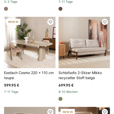
2-3 Tage
7-11 Tage
#967b6a
#6e5148
NEW IN
Esstisch Cosmo 220 x 110 cm
Schlafsofa 2-Sitzer Mikko
taupe
recycelter Stoff beige
599.95 €
699.95 €
7-11 Tage
8-10 Wochen
#808a5d
NEW IN