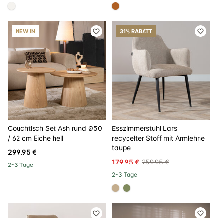
#f5f3ef
#b06023
NEW IN
31% RABATT
Couchtisch Set Ash rund Ø50
Esszimmerstuhl Lars
/ 62 cm Eiche hell
recycelter Stoff mit Armlehne
taupe
299.95 €
179.95 €
259.95 €
2-3 Tage
2-3 Tage
#c4ad8d
#808a5d