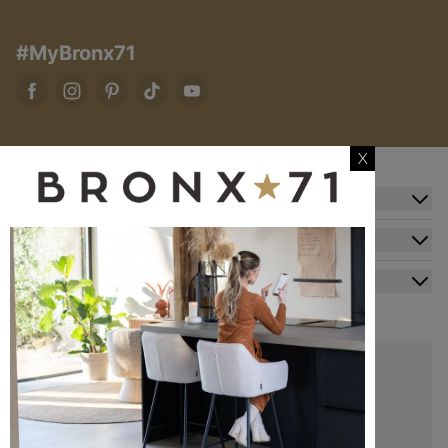
#MyBronx71
X
Zusatzinformation
Kundendienst
Mein Konto
Kontakt
+49 20341512060