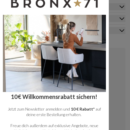
Zusatzinformation
Kundendienst
Mein Konto
Kontakt
+49 20341512060
kundenservice@bronx71.com
Wir reagieren werktags innerhalb von 48
10€ Willkommensrabatt sichern!
Stunden auf deine Fragen.
Jetzt zum Newsletter anmelden und
10 € Rabatt*
auf
Instagram
deine erste Bestellung erhalten.
Freue dich außerdem auf exklusive Angebote, neue