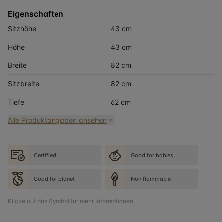
Eigenschaften
Sitzhöhe
43 cm
Höhe
43 cm
Breite
82 cm
Sitzbreite
82 cm
Tiefe
62 cm
Alle Produktangaben ansehen
Certified
Good for babies
Good for planet
Non flammable
Klicke auf das Symbol für mehr Informationen