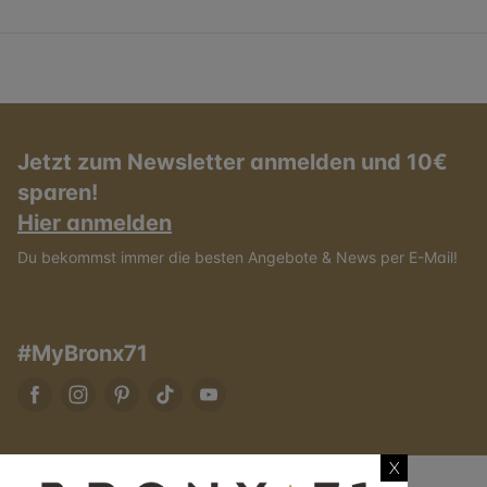
Jetzt zum Newsletter anmelden und 10€
sparen!
Hier anmelden
Du bekommst immer die besten Angebote & News per E-Mail!
#MyBronx71
X