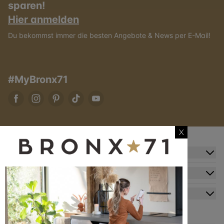
sparen!
Hier anmelden
Du bekommst immer die besten Angebote & News per E-Mail!
#MyBronx71
X
Zusatzinformation
Kundendienst
Mein Konto