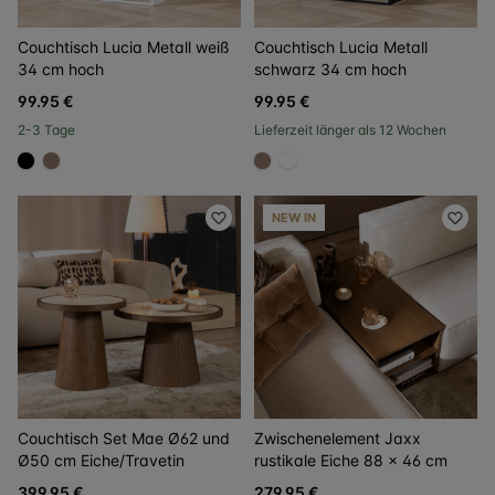
Couchtisch Lucia Metall weiß
Couchtisch Lucia Metall
34 cm hoch
schwarz 34 cm hoch
99.95 €
99.95 €
2-3 Tage
Lieferzeit länger als 12 Wochen
#000000
#967b6a
#967b6a
#FFFFFF
NEW IN
Couchtisch Set Mae Ø62 und
Zwischenelement Jaxx
Ø50 cm Eiche/Travetin
rustikale Eiche 88 × 46 cm
399.95 €
279.95 €