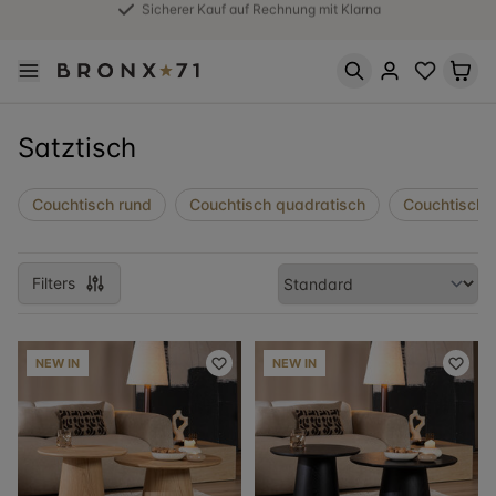
30 Tage Rückgabegarantie
Satztisch
Couchtisch rund
Couchtisch quadratisch
Couchtische 
Filters
NEW IN
NEW IN