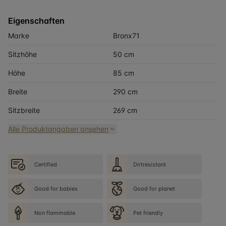
Eigenschaften
Marke
Bronx71
Sitzhöhe
50 cm
Höhe
85 cm
Breite
290 cm
Sitzbreite
269 cm
Alle Produktangaben ansehen
Certified
Dirtresistant
Good for babies
Good for planet
Non flammable
Pet friendly