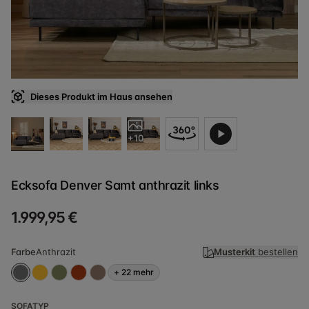
Dieses Produkt im Haus ansehen
+10
Ecksofa Denver Samt anthrazit links
1.999,95 €
Farbe
Anthrazit
Musterkit
bestellen
+
22
mehr
SOFATYP