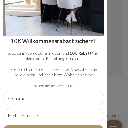
Kontakt
+49 20341512060
kundenservice@bronx71.com
Wir reagieren werktags innerhalb von 48
10€ Willkommensrabatt sichern!
Stunden auf deine Fragen.
Jetzt zum Newsletter anmelden und
10 € Rabatt*
auf
Instagram
deine erste Bestellung erhalten.
Freue dich außerdem auf exklusive Angebote, neue
Kollektionen und jede Menge Wohninspiration.
*Mindestbestellwert: 100€
© 2026 | Bronx71 | Handelsregister Nummer 61134368 | USt-
IdNr: NL854222881B01