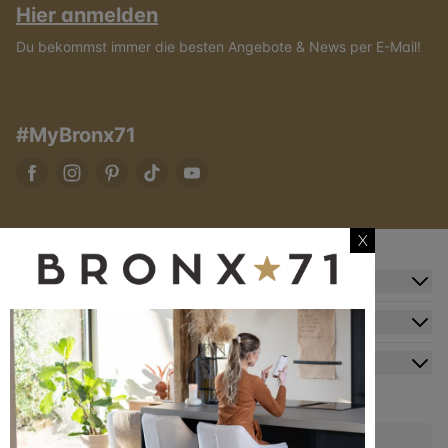
Hier anmelden
Du bekommst immer die besten Angebote & News per E-Mail!
#MyBronx71
X
Zusatzinformation
Kundendienst
Mein Konto