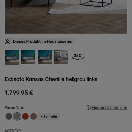
Dieses Produkt im Haus ansehen
+16
Ecksofa Kansas Chenille hellgrau links
1.799,95 €
Farbe
Grau
Musterkit
bestellen
+
10
mehr
SOFATYP