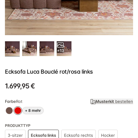
+13
Ecksofa Luca Bouclé rot/rosa links
1.699,95 €
Farbe
Rot
Musterkit
bestellen
+
8
mehr
PRODUKTTYP
3-sitzer
Ecksofa links
Ecksofa rechts
Hocker