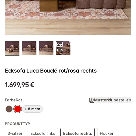
+16
Ecksofa Luca Bouclé rot/rosa rechts
1.699,95 €
Farbe
Rot
Musterkit
bestellen
+
8
mehr
PRODUKTTYP
3-sitzer
Ecksofa links
Ecksofa rechts
Hocker