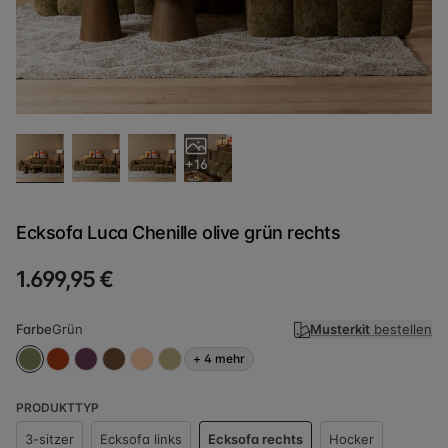
+16
Ecksofa Luca Chenille olive grün rechts
1.699,95 €
Farbe
Grün
Musterkit
bestellen
+
4
mehr
PRODUKTTYP
3-sitzer
Ecksofa links
Ecksofa rechts
Hocker