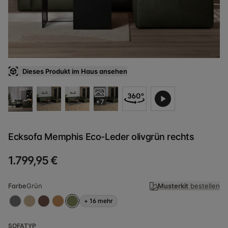
Dieses Produkt im Haus ansehen
+7
Ecksofa Memphis Eco-Leder olivgrün rechts
1.799,95 €
Farbe
Grün
Musterkit
bestellen
+
16
mehr
SOFATYP