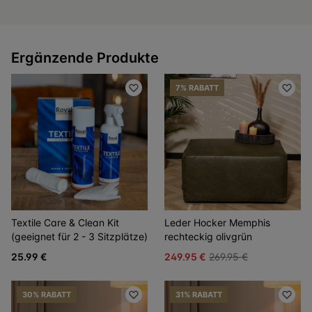
Ergänzende Produkte
7% RABATT
Textile Care & Clean Kit
Leder Hocker Memphis
(geeignet für 2 - 3 Sitzplätze)
rechteckig olivgrün
25.99 €
249.95 €
269.95 €
30% RABATT
31% RABATT