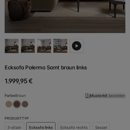
+16
Ecksofa Palermo Samt braun links
1.999,95 €
Farbe
Braun
Musterkit
bestellen
PRODUKTTYP
3-sitzer
Ecksofa links
Ecksofa rechts
Sessel