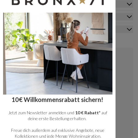
Zusatzinformation
Kundendienst
Mein Konto
Kontakt
+49 20341512060
kundenservice@bronx71.com
Wir reagieren werktags innerhalb von 48
10€ Willkommensrabatt sichern!
Stunden auf deine Fragen.
Jetzt zum Newsletter anmelden und
10 € Rabatt*
auf
Instagram
deine erste Bestellung erhalten.
Freue dich außerdem auf exklusive Angebote, neue
Kollektionen und jede Menge Wohninspiration.