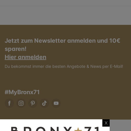
Jetzt zum Newsletter anmelden und 10€
sparen!
Hier anmelden
Du bekommst immer die besten Angebote & News per E-Mail!
#MyBronx71
X