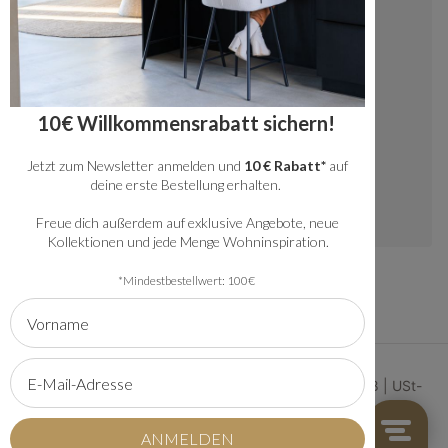
+49 20341512060
kundenservice@bronx71.com
Wir reagieren werktags innerhalb von 48
10€ Willkommensrabatt sichern!
Stunden auf deine Fragen.
Jetzt zum Newsletter anmelden und
10 € Rabatt*
auf
Instagram
deine erste Bestellung erhalten.
Freue dich außerdem auf exklusive Angebote, neue
Kollektionen und jede Menge Wohninspiration.
*Mindestbestellwert: 100€
© 2026 | Bronx71 | Handelsregister Nummer 61134368 | USt-
IdNr: NL854222881B01
AGB
Sitemap