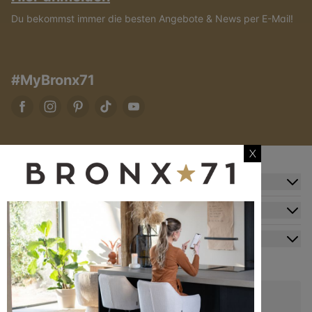
Du bekommst immer die besten Angebote & News per E-Mail!
#MyBronx71
X
Zusatzinformation
Kundendienst
Mein Konto
Kontakt