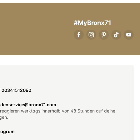
#MyBronx71
9 20341512060
denservice@bronx71.com
 reagieren werktags innerhalb von 48 Stunden auf deine
gen.
tagram