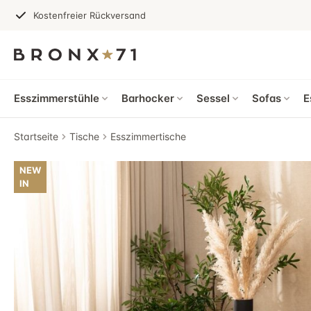
Kostenfreier Rückversand
Esszimmerstühle
Barhocker
Sessel
Sofas
E
Startseite
Tische
Esszimmertische
NEW
IN