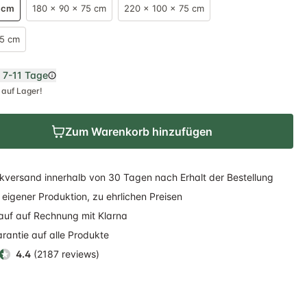
5 cm
180 x 90 x 75 cm
220 x 100 x 75 cm
75 cm
n
7-11 Tage
 auf Lager!
Zum Warenkorb hinzufügen
kversand
innerhalb
von 30 Tagen nach Erhalt der Bestellung
eigener Produktion, zu ehrlichen Preisen
auf auf Rechnung
mit Klarna
rantie auf alle Produkte
4.4
(2187 reviews)