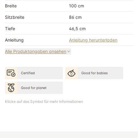
Breite
100 cm
Sitzbreite
86 cm
Tiefe
46,5 cm
Anleitung
Anleitung herunterladen
Alle Produktangaben ansehen
Certified
Good for babies
Good for planet
Klicke auf das Symbol für mehr Informationen