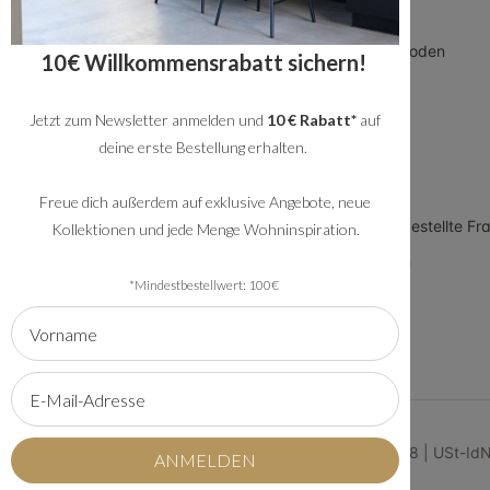
Blog
Über uns
Geschäftskunden
Zahlungsmethoden
10€ Willkommensrabatt sichern!
Allgemeine
Versand
Geschäftsbedingungen
Jetzt zum Newsletter anmelden und
10 € Rabatt*
auf
Service
Datenschutz
deine erste Bestellung erhalten.
Rückversand
Impressum
Showroom
Freue dich außerdem auf exklusive Angebote, neue
Arbeiten bei Bronx71
FAQ - häufig gestellte Fr
Kollektionen und jede Menge Wohninspiration.
Meet the team
*Mindestbestellwert: 100€
© 2026 | Bronx71 | Handelsregister Nummer 61134368 | USt-I