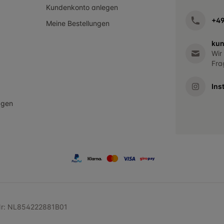
Kundenkonto anlegen
+4
Meine Bestellungen
kun
Wir
Fra
Ins
agen
dNr: NL854222881B01