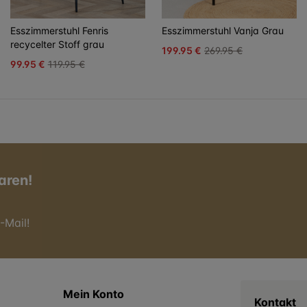
Esszimmerstuhl Fenris
Esszimmerstuhl Vanja Grau
recycelter Stoff grau
199.95 €
269.95 €
99.95 €
119.95 €
aren!
-Mail!
Mein Konto
Kontakt