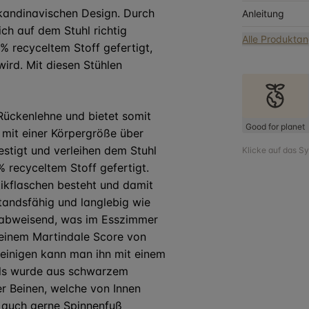
skandinavischen Design. Durch
Anleitung
ch auf dem Stuhl richtig
Alle Produkta
 recyceltem Stoff gefertigt,
ird. Mit diesen Stühlen
Rückenlehne und bietet somit
Good for planet
 mit einer Körpergröße über
estigt und verleihen dem Stuhl
Klicke auf das S
% recyceltem Stoff gefertigt.
stikflaschen besteht und damit
standsfähig und langlebig wie
erabweisend, was im Esszimmer
t einem Martindale Score von
Reinigen kann man ihn mit einem
hls wurde aus schwarzem
er Beinen, welche von Innen
 auch gerne Spinnenfuß