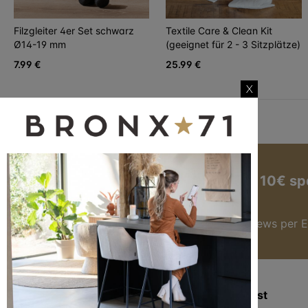
Filzgleiter 4er Set schwarz
Textile Care & Clean Kit
Ø14-19 mm
(geeignet für 2 - 3 Sitzplätze)
7.99 €
25.99 €
X
Jetzt zum Newsletter anmelden und 10€ sp
Hier anmelden
Du bekommst immer die besten Angebote & News per E
Zusatzinformation
Kundendienst