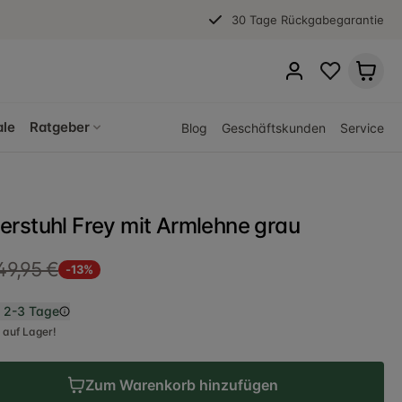
30 Tage Rückgabegarantie
ale
Ratgeber
Blog
Geschäftskunden
Service
rstuhl Frey mit Armlehne grau
49,95 €
-13%
n
2-3 Tage
 auf Lager!
Zum Warenkorb hinzufügen