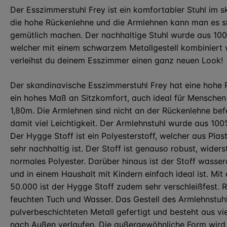
Der Esszimmerstuhl Frey ist ein komfortabler Stuhl im 
die hohe Rückenlehne und die Armlehnen kann man es si
gemütlich machen. Der nachhaltige Stuhl wurde aus 100%
welcher mit einem schwarzem Metallgestell kombiniert w
verleihst du deinem Esszimmer einen ganz neuen Look!
Der skandinavische Esszimmerstuhl Frey hat eine hohe 
ein hohes Maß an Sitzkomfort, auch ideal für Menschen
1,80m. Die Armlehnen sind nicht an der Rückenlehne bef
damit viel Leichtigkeit. Der Armlehnstuhl wurde aus 100
Der Hygge Stoff ist ein Polyesterstoff, welcher aus Pla
sehr nachhaltig ist. Der Stoff ist genauso robust, wider
normales Polyester. Darüber hinaus ist der Stoff wass
und in einem Haushalt mit Kindern einfach ideal ist. Mi
50.000 ist der Hygge Stoff zudem sehr verschleißfest. 
feuchten Tuch und Wasser. Das Gestell des Armlehnstu
pulverbeschichteten Metall gefertigt und besteht aus vi
nach Außen verlaufen. Die außergewöhnliche Form wird