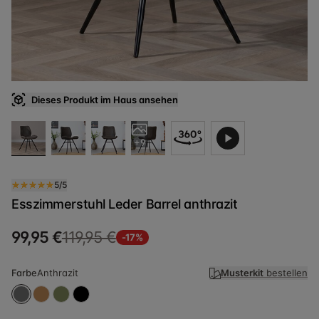
Dieses Produkt im Haus ansehen
+9
5/5
Esszimmerstuhl Leder Barrel anthrazit
99,95 €
119,95 €
-17%
Farbe
Anthrazit
Musterkit
bestellen