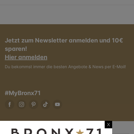
Jetzt zum Newsletter anmelden und 10€
sparen!
Hier anmelden
Du bekommst immer die besten Angebote & News per E-Mail!
#MyBronx71
X