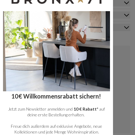
Zusatzinformation
Kundendienst
Mein Konto
Kontakt
+49 20341512060
kundenservice@bronx71.com
Wir reagieren werktags innerhalb von 48
10€ Willkommensrabatt sichern!
Stunden auf deine Fragen.
Jetzt zum Newsletter anmelden und
10 € Rabatt*
auf
Instagram
deine erste Bestellung erhalten.
Freue dich außerdem auf exklusive Angebote, neue
Kollektionen und jede Menge Wohninspiration.