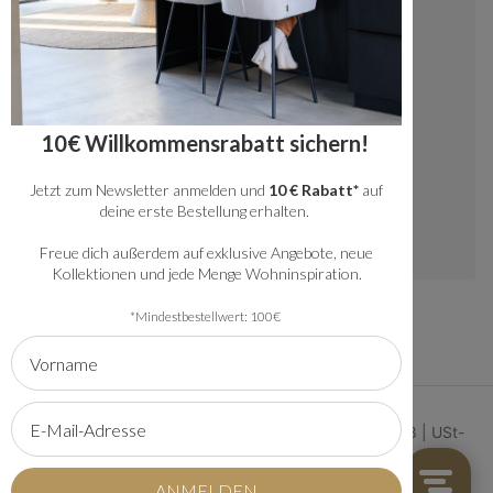
+49 20341512060
kundenservice@bronx71.com
Wir reagieren werktags innerhalb von 48
10€ Willkommensrabatt sichern!
Stunden auf deine Fragen.
Jetzt zum Newsletter anmelden und
10 € Rabatt*
auf
Instagram
deine erste Bestellung erhalten.
Freue dich außerdem auf exklusive Angebote, neue
Kollektionen und jede Menge Wohninspiration.
*Mindestbestellwert: 100€
© 2026 | Bronx71 | Handelsregister Nummer 61134368 | USt-
IdNr: NL854222881B01
AGB
Sitemap