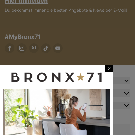
Hier anmelden
Du bekommst immer die besten Angebote & News per E-Mail!
#MyBronx71
X
Zusatzinformation
Kundendienst
Mein Konto
Kontakt