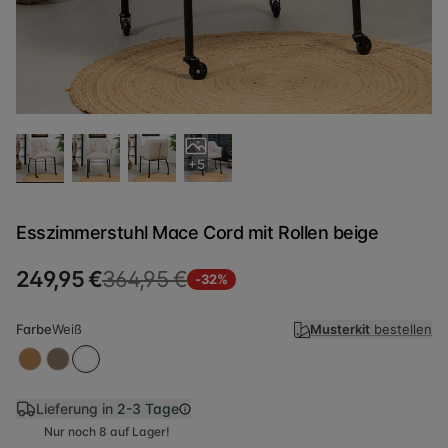
+5
Esszimmerstuhl Mace Cord mit Rollen beige
249,95 €
364,95 €
-32%
Farbe
Weiß
Musterkit
bestellen
Lieferung in
2-3 Tage
Nur noch 8 auf Lager!