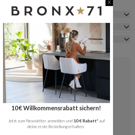
X
Zusatzinformation
Kundendienst
Mein Konto
Kontakt
+49 20341512060
kundenservice@bronx71.com
Wir reagieren werktags innerhalb von 48
10€ Willkommensrabatt sichern!
Stunden auf deine Fragen.
Jetzt zum Newsletter anmelden und
10 € Rabatt*
auf
Instagram
deine erste Bestellung erhalten.