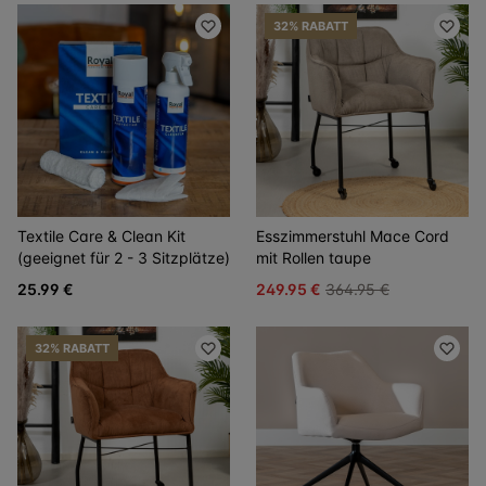
32% RABATT
Textile Care & Clean Kit
Esszimmerstuhl Mace Cord
(geeignet für 2 - 3 Sitzplätze)
mit Rollen taupe
25.99 €
249.95 €
364.95 €
32% RABATT