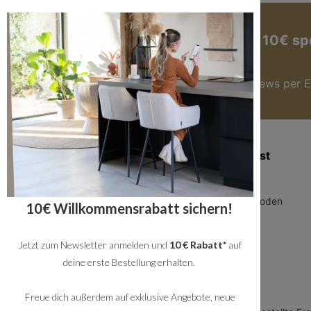
Jetzt zum Newsletter anmelden und 10€ sp
Hier anmelden
Du bekommst immer die besten Angebote & News per E
Zusatzinformation
Kundendienst
Blog
Über uns
Geschäftskunden
Zahlungsmethoden
10€ Willkommensrabatt sichern!
Allgemeine
Versand
Geschäftsbedingungen
Jetzt zum Newsletter anmelden und
10 € Rabatt*
auf
Service
Datenschutz
deine erste Bestellung erhalten.
Rückversand
Impressum
Showroom
Freue dich außerdem auf exklusive Angebote, neue
Arbeiten bei Bronx71