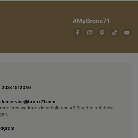
#MyBronx71
9 20341512060
denservice@bronx71.com
 reagieren werktags innerhalb von 48 Stunden auf deine
gen.
tagram