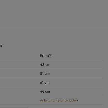
en
Bronx71
48 cm
81 cm
61 cm
46 cm
Anleitung herunterladen