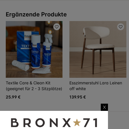
Ergänzende Produkte
Textile Care & Clean Kit
Esszimmerstuhl Lara Leinen
(geeignet für 2 - 3 Sitzplätze)
off white
25.99 €
139.95 €
X