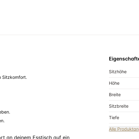
Eigenschaft
Sitzhöhe
 Sitzkomfort.
Höhe
Breite
Sitzbreite
ieben.
Tiefe
en.
Alle Produkta
t an deinem Esstisch auf ein