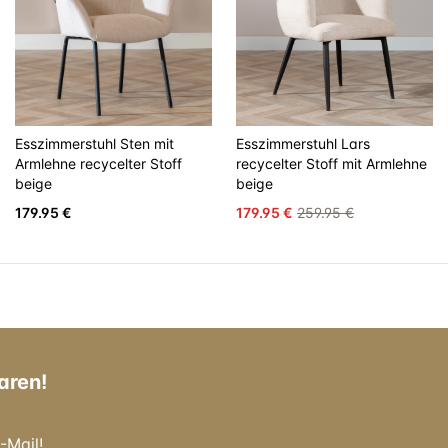
Esszimmerstuhl Sten mit
Esszimmerstuhl Lars
Armlehne recycelter Stoff
recycelter Stoff mit Armlehne
beige
beige
179.95 €
179.95 €
259.95 €
aren!
-Mail!