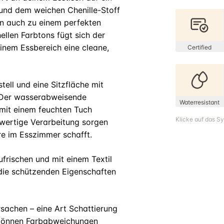
 und dem weichen Chenille-Stoff
rn auch zu einem perfekten
ellen Farbtons fügt sich der
einem Essbereich eine cleane,
Certified
tell und eine Sitzfläche mit
. Der wasserabweisende
Waterresistant
h mit einem feuchten Tuch
Klicke auf das S
hwertige Verarbeitung sorgen
e im Esszimmer schafft.
ufrischen und mit einem Textil
 die schützenden Eigenschaften
sachen – eine Art Schattierung
ll können Farbabweichungen