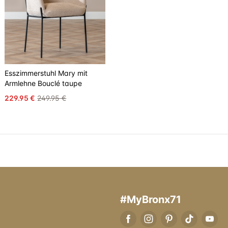
Esszimmerstuhl Mary mit
Armlehne Bouclé taupe
229.95 €
249.95 €
#MyBronx71