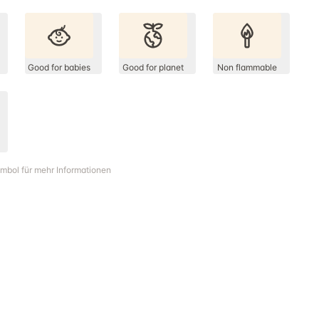
Good for babies
Good for planet
Non flammable
ymbol für mehr Informationen