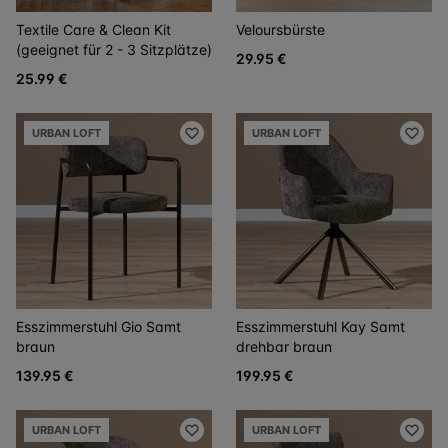
Textile Care & Clean Kit
Veloursbürste
(geeignet für 2 - 3 Sitzplätze)
29.95 €
25.99 €
URBAN LOFT
URBAN LOFT
Esszimmerstuhl Gio Samt
Esszimmerstuhl Kay Samt
braun
drehbar braun
139.95 €
199.95 €
URBAN LOFT
URBAN LOFT