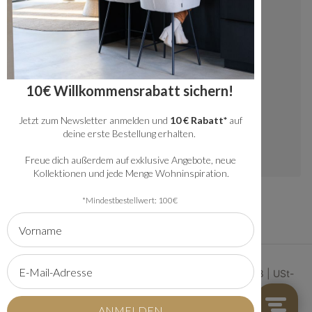
+49 20341512060
kundenservice@bronx71.com
Wir reagieren werktags innerhalb von 48
10€ Willkommensrabatt sichern!
Stunden auf deine Fragen.
Jetzt zum Newsletter anmelden und
10 € Rabatt*
auf
Instagram
deine erste Bestellung erhalten.
Freue dich außerdem auf exklusive Angebote, neue
Kollektionen und jede Menge Wohninspiration.
*Mindestbestellwert: 100€
© 2026 | Bronx71 | Handelsregister Nummer 61134368 | USt-
IdNr: NL854222881B01
AGB
Sitemap