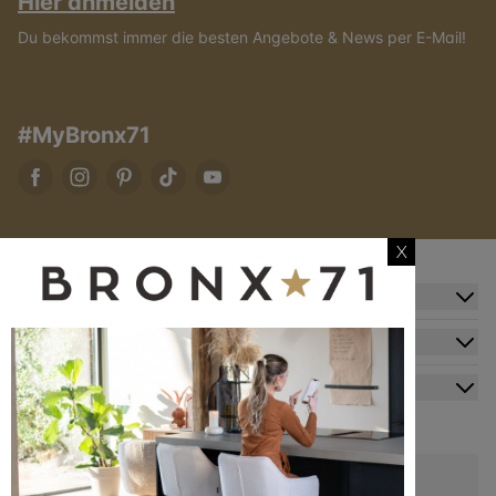
Hier anmelden
Du bekommst immer die besten Angebote & News per E-Mail!
#MyBronx71
X
Zusatzinformation
Kundendienst
Mein Konto
Kontakt