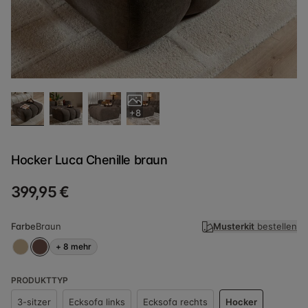
+8
Hocker Luca Chenille braun
399,95 €
Farbe
Braun
Musterkit
bestellen
+
8
mehr
PRODUKTTYP
3-sitzer
Ecksofa links
Ecksofa rechts
Hocker