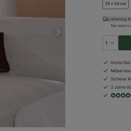
25 x 45 cm
Lieferung i
Nur noch 4 
Gratis
Rüc
Möbel aus 
Sicherer
K
2 Jahre
Ga