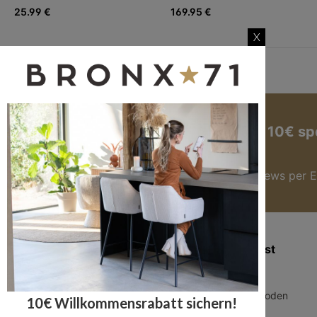
25.99 €
169.95 €
X
Jetzt zum Newsletter anmelden und 10€ sp
Hier anmelden
Du bekommst immer die besten Angebote & News per E
Zusatzinformation
Kundendienst
Blog
Über uns
Geschäftskunden
Zahlungsmethoden
10€ Willkommensrabatt sichern!