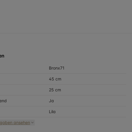
en
Bronx71
45 cm
25 cm
end
Ja
Lila
ngaben ansehen