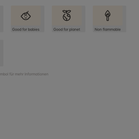
Good for babies
Good for planet
Non flammable
ymbol für mehr Informationen