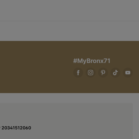
#MyBronx71
9 20341512060