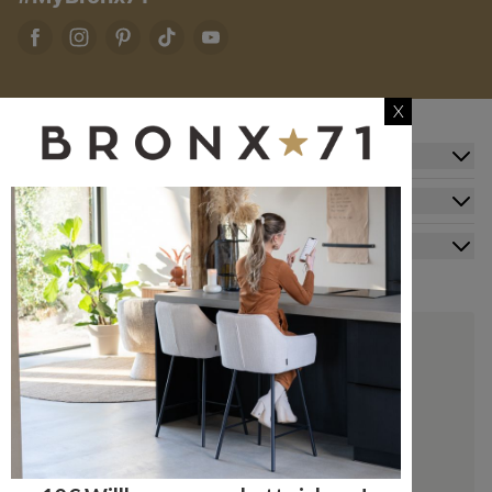
X
Zusatzinformation
Kundendienst
Mein Konto
Kontakt
+49 20341512060
kundenservice@bronx71.com
Wir reagieren werktags innerhalb von 48