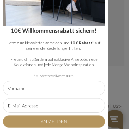
+49 20341512060
kundenservice@bronx71.com
Wir reagieren werktags innerhalb von 48
10€ Willkommensrabatt sichern!
Stunden auf deine Fragen.
Jetzt zum Newsletter anmelden und
10 € Rabatt*
auf
Instagram
deine erste Bestellung erhalten.
Freue dich außerdem auf exklusive Angebote, neue
Kollektionen und jede Menge Wohninspiration.
*Mindestbestellwert: 100€
© 2026 | Bronx71 | Handelsregister Nummer 61134368 | USt-
IdNr: NL854222881B01
AGB
Sitemap