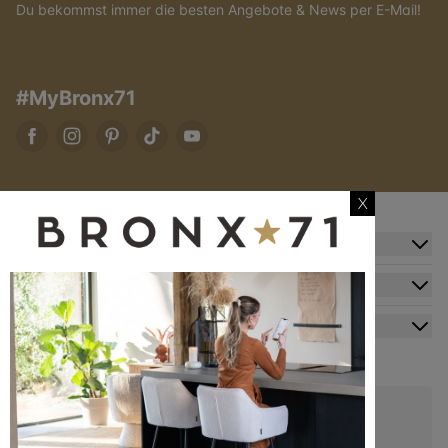
Du bekommst immer die besten Angebote & News per E-Mail!
#MyBronx71
X
Zusatzinformation
Kundendienst
Mein Konto
Kontakt