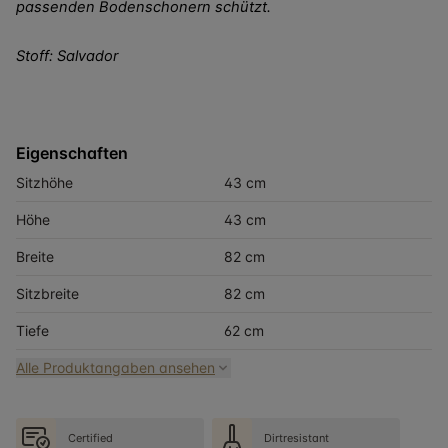
passenden Bodenschonern schützt.
Stoff: Salvador
Eigenschaften
Sitzhöhe
43 cm
Höhe
43 cm
Breite
82 cm
Sitzbreite
82 cm
Tiefe
62 cm
Alle Produktangaben ansehen
Certified
Dirtresistant