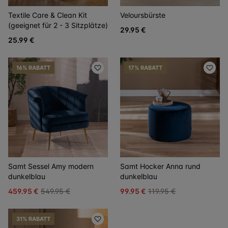
Textile Care & Clean Kit
Veloursbürste
(geeignet für 2 - 3 Sitzplätze)
29.95 €
25.99 €
16% RABATT
17% RABATT
Samt Sessel Amy modern
Samt Hocker Anna rund
dunkelblau
dunkelblau
459.95 €
549.95 €
99.95 €
119.95 €
31% RABATT