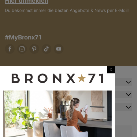
Hier anmelden
Du bekommst immer die besten Angebote & News per E-Mail!
#MyBronx71
X
Zusatzinformation
Kundendienst
Mein Konto
Kontakt