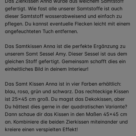
Das Zierkissen Anna wurde aus weichem Samtstoff
gefertigt. Wie fast alle unserer
Samtstoffe ist
auch
dieser Samtstoff wasserabweisend und einfach zu
pflegen. Du kannst eventuelle Flecken leicht mit einem
angefeuchteten Tuch entfernen.
Das Samtkissen Anna ist die perfekte Ergänzung zu
unserem Samt Sessel Amy. Dieser Sessel ist aus
dem
gleichen
Stoff gefertigt. Gemeinsam schafft dies ein
einheitliches
Bild in deinem
Interieur
!
Das
Samt Kissen
Anna ist in vier Farben erhältlich:
blau, rosa, grün und schwarz. Das rechteckige Kissen
ist 25
x45
cm groß. Du magst das Dekokissen, aber
Du hättest dies gerne in der quadratischen Variante?
Dann schaue dir das Kissen in den Maßen 45
x45
cm
an. Kombiniere die beiden Zierkissen miteinander und
kreiere einen verspielten Effekt!