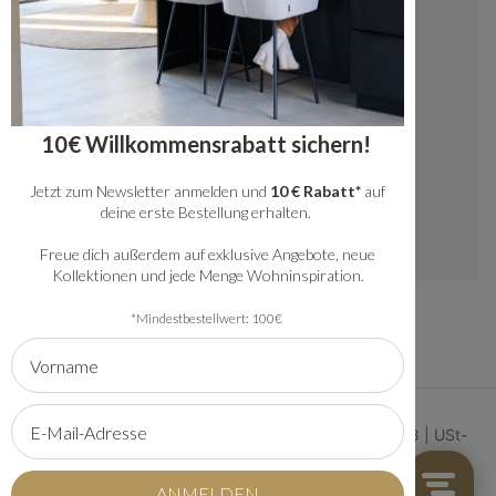
+49 20341512060
kundenservice@bronx71.com
Wir reagieren werktags innerhalb von 48
10€ Willkommensrabatt sichern!
Stunden auf deine Fragen.
Jetzt zum Newsletter anmelden und
10 € Rabatt*
auf
Instagram
deine erste Bestellung erhalten.
Freue dich außerdem auf exklusive Angebote, neue
Kollektionen und jede Menge Wohninspiration.
*Mindestbestellwert: 100€
© 2026 | Bronx71 | Handelsregister Nummer 61134368 | USt-
IdNr: NL854222881B01
AGB
Sitemap