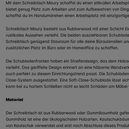
Mit dem Schreibtisch Maury schaffst du einen stillvollen Arbeits
bietet genug Platz zum Arbeiten und zum Aufbewahren von Ding
schaffst du im Handumdrehen einen Arbeitsplatz mit einzigartig
Schreibtisch Maury besteht aus Rubberwood ​​mit einer Schicht E
rustikales Aussehen verleiht. Die beiden ausziehbaren Schublade
Schreibtisch genügend Stauraum für alle deine Büroutensilien un
zusätzlichen Platz im Büro oder im Homeoffice zu schaffen.
Die Schubladenfronten haben ein Streifendesign, das dem Holzsc
verleiht. Das geriffelte Design erinnert an eine hölzerne Wandv
auch perfekt zu diesem Einrichtungstrend passt. Die Schubladen
Close-System ausgestattet. Eine Soft-Close-Schublade lässt sich 
kann bei zu hartem Schließen nicht so leicht Schäden am Möbel
Material
Der Schreibtisch ist aus Rubberwood oder Gummibaumholz gefert
Gummiholz ​​ist eine der ökologischsten Holzarten. Kautschukbä
von Kautschuk verwendet und erst nach Abschluss dieses Produk