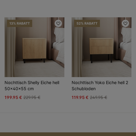
13% RABATT
52% RABATT
Nachttisch Shelly Eiche hell
Nachttisch Yoka Eiche hell 2
50x40x55 cm
Schubladen
199.95 €
229.95 €
119.95 €
249.95 €