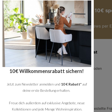
Jetzt zum Newsletter anmelden und 10€ sp
Hier anmelden
Du bekommst immer die besten Angebote & News per E
Zusatzinformation
Kundendienst
Blog
Über uns
Geschäftskunden
Zahlungsmethoden
10€ Willkommensrabatt sichern!
Allgemeine
Versand
Geschäftsbedingungen
Jetzt zum Newsletter anmelden und
10 € Rabatt*
auf
Service
Datenschutz
deine erste Bestellung erhalten.
Rückversand
Impressum
Showroom
Freue dich außerdem auf exklusive Angebote, neue
Arbeiten bei Bronx71
FAQ - häufig gestellte Fr
Kollektionen und jede Menge Wohninspiration.