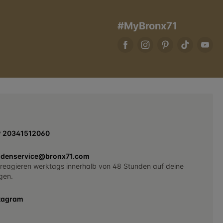
#MyBronx71
9 20341512060
denservice@bronx71.com
 reagieren werktags innerhalb von 48 Stunden auf deine
gen.
tagram