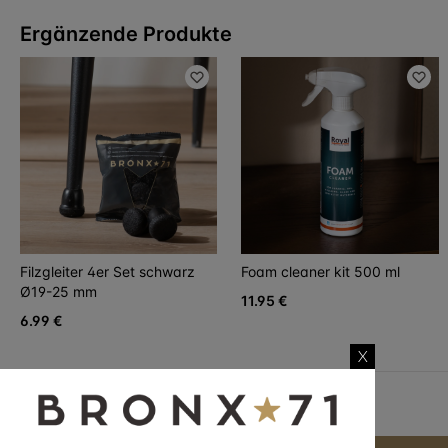
Ergänzende Produkte
Filzgleiter 4er Set schwarz
Foam cleaner kit 500 ml
Ø19-25 mm
11.95 €
6.99 €
X