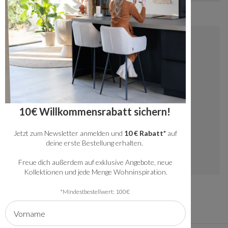
Kontakt
+49 20341512060
kundenservice@bronx71.com
Wir reagieren werktags innerhalb von 48
10€ Willkommensrabatt sichern!
Stunden auf deine Fragen.
Jetzt zum Newsletter anmelden und
10 € Rabatt*
auf
Instagram
deine erste Bestellung erhalten.
Freue dich außerdem auf exklusive Angebote, neue
Kollektionen und jede Menge Wohninspiration.
*Mindestbestellwert: 100€