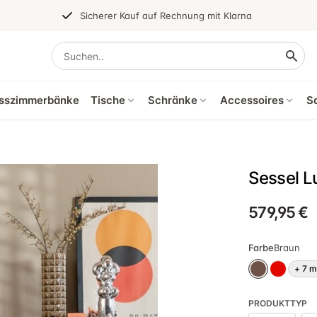
Sicherer Kauf auf Rechnung mit Klarna
sszimmerbänke
Tische
Schränke
Accessoires
S
Sessel L
579,95 €
Farbe
Braun
+
7
m
PRODUKTTYP