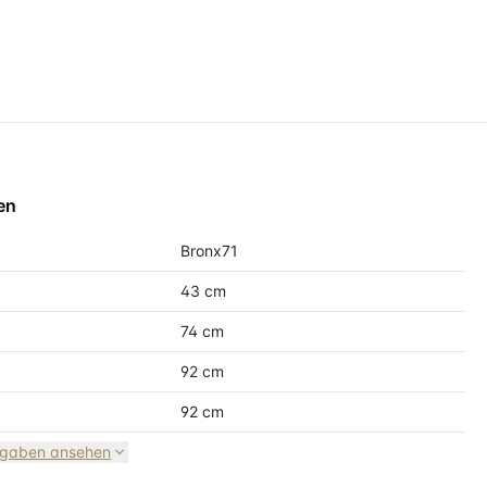
en
Bronx71
43 cm
74 cm
92 cm
92 cm
ngaben ansehen