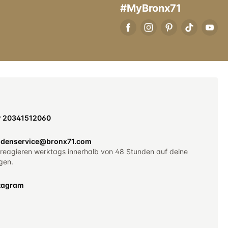
#MyBronx71
9 20341512060
denservice@bronx71.com
 reagieren werktags innerhalb von 48 Stunden auf deine
gen.
tagram