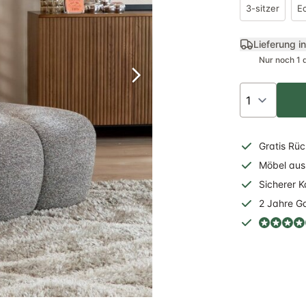
3-sitzer
Ec
Lieferung i
Nur noch 1 
Gratis
Rüc
Möbel aus 
Sicherer
K
2 Jahre
Ga